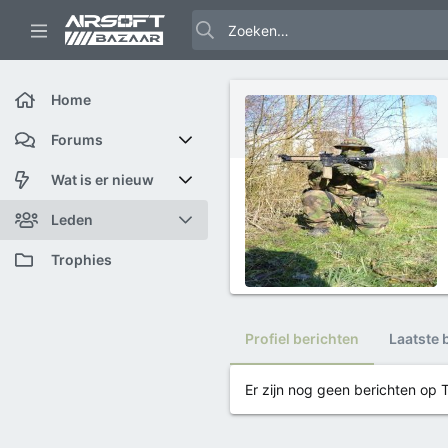
Home
Forums
Nieuwe berichten
Wat is er nieuw
Zoek forums
Featured content
Leden
Nieuwe berichten
Huidige bezoekers
Trophies
Nieuwe profiel berichten
Nieuwe profiel berichten
Profiel berichten
Laatste 
Laatste bijdragen
Zoek profiel berichten
Er zijn nog geen berichten op T