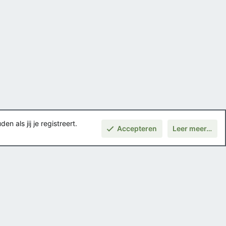
 als jij je registreert.
Accepteren
Leer meer…
Boven
Voorwaarden en regels
Privacybeleid
Help
Hoofdpagina