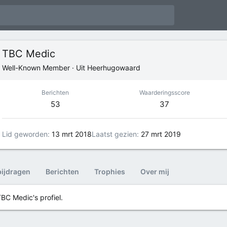
TBC Medic
Well-Known Member
·
Uit
Heerhugowaard
Berichten
Waarderingsscore
53
37
Lid geworden
13 mrt 2018
Laatst gezien
27 mrt 2019
bijdragen
Berichten
Trophies
Over mij
BC Medic's profiel.