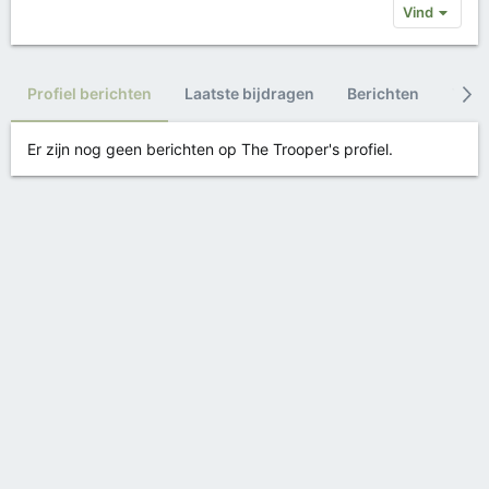
Vind
Profiel berichten
Laatste bijdragen
Berichten
Trop
Er zijn nog geen berichten op The Trooper's profiel.