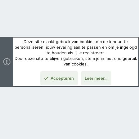
Deze site maakt gebruik van cookies om de inhoud te
personaliseren, jouw ervaring aan te passen en om je ingelogd
te houden als jij je registreert.
Door deze site te blijven gebruiken, stem je in met ons gebruik
van cookies.
Accepteren
Leer meer…
Boven
Nederlands
Voorwaarden en regels
Privacybeleid
Help
Hoofdpagina
Copyright ©
2026 Airsoft Bazaar All Rights Reserved