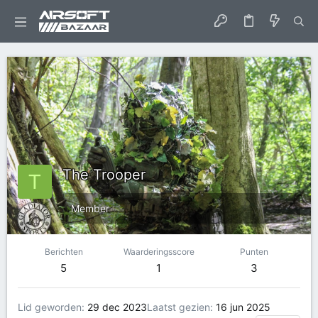
The Trooper
T
Member
Berichten
Waarderingsscore
Punten
5
1
3
Lid geworden
29 dec 2023
Laatst gezien
16 jun 2025