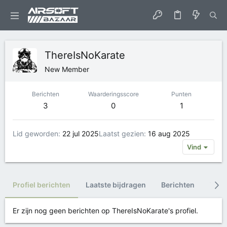
ThereIsNoKarate
New Member
Berichten
Waarderingsscore
Punten
3
0
1
Lid geworden
22 jul 2025
Laatst gezien
16 aug 2025
Vind
Profiel berichten
Laatste bijdragen
Berichten
Trop
Er zijn nog geen berichten op ThereIsNoKarate's profiel.