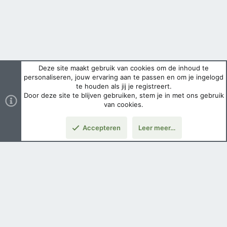
Deze site maakt gebruik van cookies om de inhoud te
personaliseren, jouw ervaring aan te passen en om je ingelogd
te houden als jij je registreert.
Door deze site te blijven gebruiken, stem je in met ons gebruik
van cookies.
Accepteren
Leer meer…
Boven
Nederlands
Voorwaarden en regels
Privacybeleid
Help
Hoofdpagina
Copyright ©
2026 Airsoft Bazaar All Rights Reserved