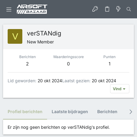
verSTANdig
V
New Member
Berichten
Waarderingsscore
Punten
2
0
1
Lid geworden
20 okt 2024
Laatst gezien
20 okt 2024
Vind
Profiel berichten
Laatste bijdragen
Berichten
Trop
Er zijn nog geen berichten op verSTANdig's profiel.