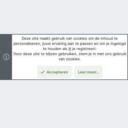
Deze site maakt gebruik van cookies om de inhoud te
personaliseren, jouw ervaring aan te passen en om je ingelogd
te houden als jij je registreert.
Door deze site te blijven gebruiken, stem je in met ons gebruik
van cookies.
Accepteren
Leer meer…
Boven
Nederlands
Voorwaarden en regels
Privacybeleid
Help
Hoofdpagina
Copyright ©
2026 Airsoft Bazaar All Rights Reserved