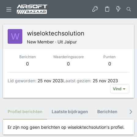
wiseloktechsolution
W
New Member
·
Uit
Jaipur
Berichten
Waarderingsscore
Punten
0
0
0
Lid geworden
25 nov 2023
Laatst gezien
25 nov 2023
Vind
Profiel berichten
Laatste bijdragen
Berichten
Trop
Er zijn nog geen berichten op wiseloktechsolution's profiel.