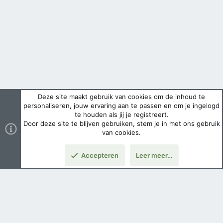
Deze site maakt gebruik van cookies om de inhoud te
personaliseren, jouw ervaring aan te passen en om je ingelogd
te houden als jij je registreert.
Door deze site te blijven gebruiken, stem je in met ons gebruik
van cookies.
Accepteren
Leer meer…
Boven
Nederlands
Voorwaarden en regels
Privacybeleid
Help
Hoofdpagina