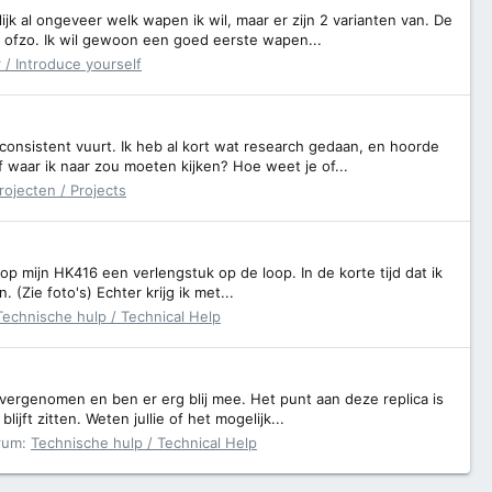
jk al ongeveer welk wapen ik wil, maar er zijn 2 varianten van. De
 ofzo. Ik wil gewoon een goed eerste wapen...
r / Introduce yourself
consistent vuurt. Ik heb al kort wat research gedaan, en hoorde
 waar ik naar zou moeten kijken? Hoe weet je of...
rojecten / Projects
op mijn HK416 een verlengstuk op de loop. In de korte tijd dat ik
 (Zie foto's) Echter krijg ik met...
Technische hulp / Technical Help
vergenomen en ben er erg blij mee. Het punt aan deze replica is
ijft zitten. Weten jullie of het mogelijk...
rum:
Technische hulp / Technical Help