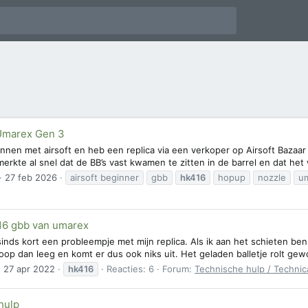
marex Gen 3
onnen met airsoft en heb een replica via een verkoper op Airsoft Baza
erkte al snel dat de BB’s vast kwamen te zitten in de barrel en dat he
27 feb 2026
airsoft beginner
gbb
hk416
hopup
nozzle
u
416 gbb van umarex
inds kort een probleempje met mijn replica. Als ik aan het schieten ben 
oop dan leeg en komt er dus ook niks uit. Het geladen balletje rolt gewo
27 apr 2022
hk416
Reacties: 6
Forum:
Technische hulp / Technic
hulp