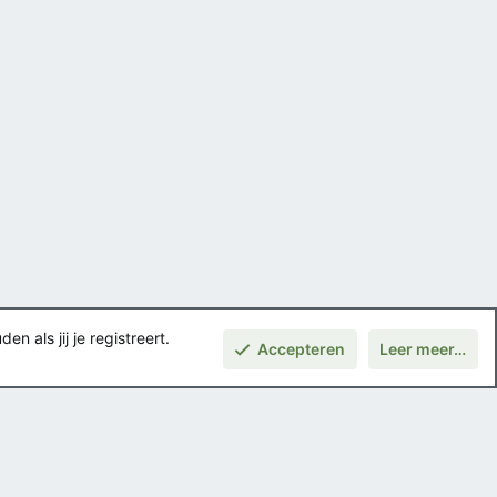
 als jij je registreert.
Accepteren
Leer meer…
Boven
Voorwaarden en regels
Privacybeleid
Help
Hoofdpagina