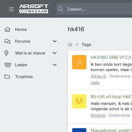
hk416
Home
Forums
Tags
Nieuwe berichten
Wat is er nieuw
HK416D GBB VFC/U
A
Ik ben sinds kort beg
Zoek forums
Featured content
Leden
kunnen spelen, maar m
Alihan.G
Onderwerp
Nieuwe berichten
Huidige bezoekers
Trophies
Help
Nieuwe profiel berichten
Nieuwe profiel berichten
Bb rolt uit loop Hk
M
Laatste bijdragen
Zoek profiel berichten
Hallo mensen, Ik heb s
volgende schot is de l
Molarch
Onderwerp
Nieuwkomer zoekt 