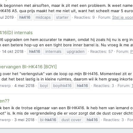
ik begonnen met airsoften, maar ik zit met een probleem. Ik weet nameli
416 A5. qua prijs maakt het me niet uit, want het scheelt maar 5 euro
jul 2019
hk416
midcaps
starter
Reacties: 9
Forum:
Stel je voo
16(D) internals
16 upgraden om hem accurater te maken, omdat hij zoals hij nu is erg in
 een betere hop-up en een tight bore inner barrel is. Nu vroeg ik me af
14 okt 2018
hk416
internals
upgraden
Reacties: 57
Forum:
P
 vervangen BI-HK416 [BOYI]
ag over het "verlengstuk" van de loop op mijn BI-H416. Momenteel zit er 
dat het best lastig is in kleine ruimtes, daarom wil ik hem graag inkorten.
rwerp
4 mei 2018
boyi
boyihk416
hk416
Reacties: 3
Forum:
gen??
k ben ik de trotse eigenaar van een BI-HK416. Ik heb hem van iemand o
t" is. Ik mis de vergrendeling die er voor zorgt dat de dust cover dicht bl
rwerp
3 mei 2018
bi-
hk416
dust cover
hk416
Reacties: 3
Fo