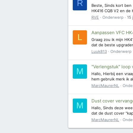
R
Beste, Sinds kort ben 
HK416 CQB V2 en de HK
RVE
Onderwerp
15 
Aanpassen VFC HK4
L
Graag zou ik mijn HK4
dat de beste upgraden
Luuk813
Onderwerp
"Verlengstuk" loop
M
Hallo, Hierbij een vra
hem gebruik merk ik al 
MarcMaurerNL
Onde
Dust cover vervan
M
Hallo, Sinds deze wee
dat de dust cover "kapo
MarcMaurerNL
Onde