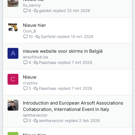
Its_kenny
gambit
22 mrt 2026
8
Nieuw hier
Oom_B
Garfield
14 mrt 2026
10
nieuwe website voor skirms in België
A
airsofthub.be
Paashaas
7 mrt 2026
4
Nieuw
C
cryptixx
Paashaas
7 mrt 2026
5
Introduction and European Airsoft Associations
Collaboration, International Event in Italy
iamthevector
iamthevector
2 feb 2026
0