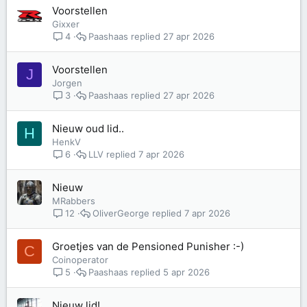
Voorstellen
Gixxer
Paashaas
27 apr 2026
4
Voorstellen
J
Jorgen
Paashaas
27 apr 2026
3
Nieuw oud lid..
H
HenkV
LLV
7 apr 2026
6
Nieuw
MRabbers
OliverGeorge
7 apr 2026
12
Groetjes van de Pensioned Punisher :-)
C
Coinoperator
Paashaas
5 apr 2026
5
Nieuw lid!