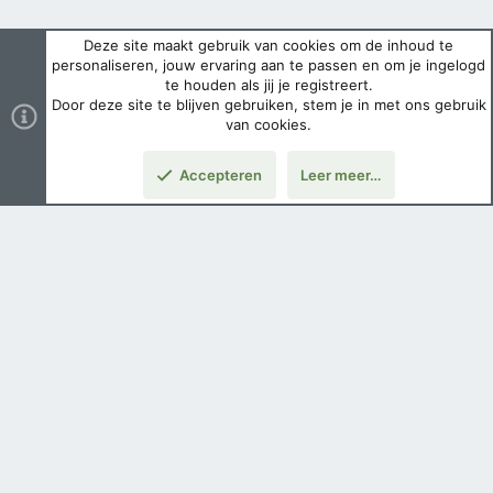
Deze site maakt gebruik van cookies om de inhoud te
personaliseren, jouw ervaring aan te passen en om je ingelogd
te houden als jij je registreert.
Door deze site te blijven gebruiken, stem je in met ons gebruik
van cookies.
Accepteren
Leer meer…
Nederlands
Voorwaarden en regels
Privacybeleid
Help
Hoofdpagina
Copyright ©
2026 Airsoft Bazaar All Rights Reserved