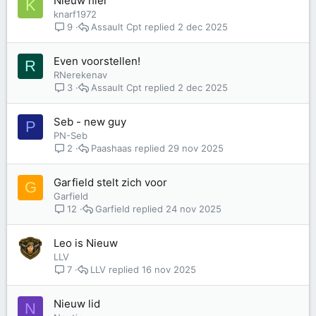
Nieuw hier
K
knarf1972
Assault Cpt
2 dec 2025
9
Even voorstellen!
R
RNerekenav
Assault Cpt
2 dec 2025
3
Seb - new guy
P
PN-Seb
Paashaas
29 nov 2025
2
Garfield stelt zich voor
G
Garfield
Garfield
24 nov 2025
12
Leo is Nieuw
LLV
LLV
16 nov 2025
7
Nieuw lid
N