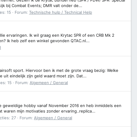
ijk bij Combat Events; DMR valt onder de...
es: 15
Forum:
Technische hulp / Technical Help
ullie ervaringen. Ik wil graag een Krytac SPR of een CRB Mk 2
pen? Ik heb zelf een winkel gevonden QTAC.nl...
l
irsoft sport. Hiervoor ben ik met de grote vraag bezig: Welke
it eindelijk zijn geld waard moet zijn. Dat...
ies: 15
Forum:
Algemeen / General
eze geweldige hobby vanaf November 2016 en heb inmiddels een
t waren mijn motivaties zonder ervaring..replica...
cties: 27
Forum:
Algemeen / General