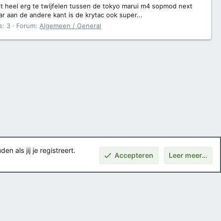
it heel erg te twijfelen tussen de tokyo marui m4 sopmod next
ar aan de andere kant is de krytac ook super...
s: 3
Forum:
Algemeen / General
 als jij je registreert.
Accepteren
Leer meer…
Boven
Voorwaarden en regels
Privacybeleid
Help
Hoofdpagina