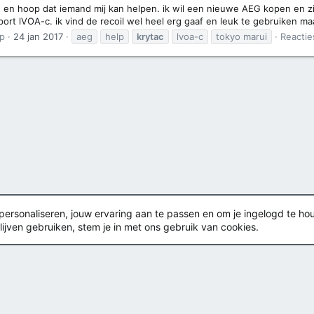
ag en hoop dat iemand mij kan helpen. ik wil een nieuwe AEG kopen en z
ort lVOA-c. ik vind de recoil wel heel erg gaaf en leuk te gebruiken ma
p
24 jan 2017
aeg
help
krytac
lvoa-c
tokyo marui
Reactie
rsonaliseren, jouw ervaring aan te passen en om je ingelogd te houden
lijven gebruiken, stem je in met ons gebruik van cookies.