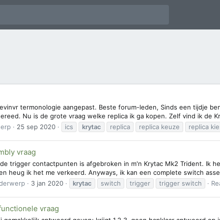
Kevinvr termonologie aangepast. Beste forum-leden, Sinds een tijdje ben
ereed. Nu is de grote vraag welke replica ik ga kopen. Zelf vind ik de
erp
25 sep 2020
ics
krytac
replica
replica keuze
replica ki
mbly vraag
de trigger contactpunten is afgebroken in m'n Krytac Mk2 Trident. Ik he
hien heug ik het me verkeerd. Anyways, ik kan een complete switch asse
derwerp
3 jan 2020
krytac
switch
trigger
trigger switch
Re
unctionele vraag
j gemakkelijk antwoord geven; krijgt 1,2,3, geen hapklaar antwoord op 