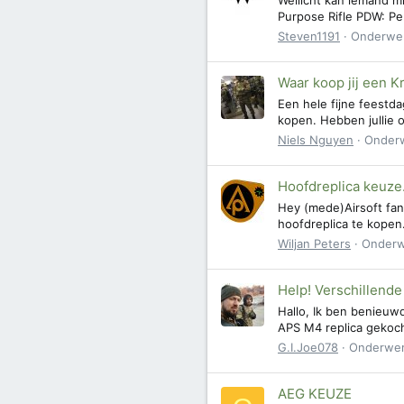
Purpose Rifle PDW: Per
Steven1191
Onderwe
Waar koop jij een K
Een hele fijne feestda
kopen. Hebben jullie o
Niels Nguyen
Onder
Hoofdreplica keuze.
Hey (mede)Airsoft fan
hoofdreplica te kopen.
Wiljan Peters
Onder
Help! Verschillend
Hallo, Ik ben benieuw
APS M4 replica gekocht
G.I.Joe078
Onderwe
AEG KEUZE