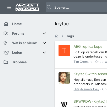
krytac
Home
Forums
Tags
Nieuwe berichten
Wat is er nieuw
AEG replica kopen
T
Edit: op verzoek van 
Zoek forums
Featured content
Leden
deze is ondertussen g
Tim Cremers
Onderw
Nieuwe berichten
Huidige bezoekers
Trophies
Nieuwe profiel berichten
Nieuwe profiel berichten
Krytac Switch Asse
Hey allemaal, Een van 
Laatste bijdragen
Zoek profiel berichten
proprietary is. Missc
HiMyNameIsJoey
On
SPW/PDW (Krytac) f
Wellicht kan iemand mi