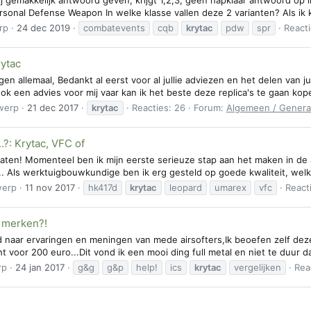
sonal Defense Weapon In welke klasse vallen deze 2 varianten? Als ik k
rp
24 dec 2019
combatevents
cqb
krytac
pdw
spr
Reacti
rytac
gen allemaal, Bedankt al eerst voor al jullie adviezen en het delen van j
ok een advies voor mij vaar kan ik het beste deze replica's te gaan ko
werp
21 dec 2017
krytac
Reacties: 26
Forum:
Algemeen / Genera
.?: Krytac, VFC of
aten! Momenteel ben ik mijn eerste serieuze stap aan het maken in de a
. Als werktuigbouwkundige ben ik erg gesteld op goede kwaliteit, welke u
werp
11 nov 2017
hk417d
krytac
leopard
umarex
vfc
React
e merken?!
d naar ervaringen en meningen van mede airsofters,Ik beoefen zelf d
 voor 200 euro...Dit vond ik een mooi ding full metal en niet te duur da
rp
24 jan 2017
g&g
g&p
help!
ics
krytac
vergelijken
Rea