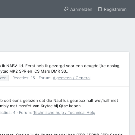
Aanmelden
Registreren
 ik NABV-lid. Eerst heb ik gezorgd voor een deugdelijke opslag,
 Krytac MK2 SPR en ICS Mars DMR S3...
ezen
Reacties: 15
Forum:
Algemeen / General
b ooit eens gelezen dat die Nautilus gearbox half wel/half niet
mbly met mosfet van Krytac bij Qtac kopen...
acties: 4
Forum:
Technische hulp / Technical Help
internet. Gezien ik de Krytac bundel heb (SPR / PDW) SPR: Special