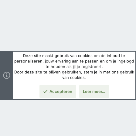
Deze site maakt gebruik van cookies om de inhoud te
personaliseren, jouw ervaring aan te passen en om je ingelogd
te houden als jij je registreert.
Door deze site te blijven gebruiken, stem je in met ons gebruik
van cookies.
Accepteren
Leer meer…
Boven
Nederlands
Voorwaarden en regels
Privacybeleid
Help
Hoofdpagina