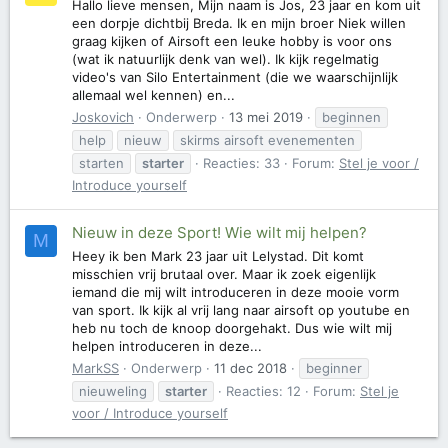
Hallo lieve mensen, Mijn naam is Jos, 23 jaar en kom uit
een dorpje dichtbij Breda. Ik en mijn broer Niek willen
graag kijken of Airsoft een leuke hobby is voor ons
(wat ik natuurlijk denk van wel). Ik kijk regelmatig
video's van Silo Entertainment (die we waarschijnlijk
allemaal wel kennen) en...
Joskovich
Onderwerp
13 mei 2019
beginnen
help
nieuw
skirms airsoft evenementen
starten
starter
Reacties: 33
Forum:
Stel je voor /
Introduce yourself
Nieuw in deze Sport! Wie wilt mij helpen?
M
Heey ik ben Mark 23 jaar uit Lelystad. Dit komt
misschien vrij brutaal over. Maar ik zoek eigenlijk
iemand die mij wilt introduceren in deze mooie vorm
van sport. Ik kijk al vrij lang naar airsoft op youtube en
heb nu toch de knoop doorgehakt. Dus wie wilt mij
helpen introduceren in deze...
MarkSS
Onderwerp
11 dec 2018
beginner
nieuweling
starter
Reacties: 12
Forum:
Stel je
voor / Introduce yourself