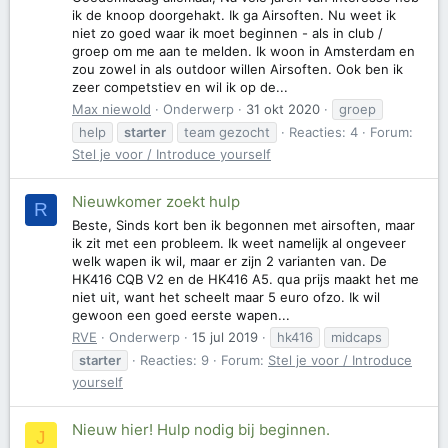
ik de knoop doorgehakt. Ik ga Airsoften. Nu weet ik
niet zo goed waar ik moet beginnen - als in club /
groep om me aan te melden. Ik woon in Amsterdam en
zou zowel in als outdoor willen Airsoften. Ook ben ik
zeer competstiev en wil ik op de...
Max niewold
Onderwerp
31 okt 2020
groep
help
starter
team gezocht
Reacties: 4
Forum:
Stel je voor / Introduce yourself
Nieuwkomer zoekt hulp
R
Beste, Sinds kort ben ik begonnen met airsoften, maar
ik zit met een probleem. Ik weet namelijk al ongeveer
welk wapen ik wil, maar er zijn 2 varianten van. De
HK416 CQB V2 en de HK416 A5. qua prijs maakt het me
niet uit, want het scheelt maar 5 euro ofzo. Ik wil
gewoon een goed eerste wapen...
RVE
Onderwerp
15 jul 2019
hk416
midcaps
starter
Reacties: 9
Forum:
Stel je voor / Introduce
yourself
Nieuw hier! Hulp nodig bij beginnen.
J