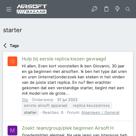
starter
Tags
Hulp bij eerste replica kiezen gevraagd
G
Hi allen, Even kort voorstellen Ik ben Giovanni, 30 jaar
en ga beginnen met airsoften. Ik ben het type dat uren
en uren (internet)onderzoek kan steken in het vinden
van de juiste start replica. En nu? Ben erachter
gekomen dat een verstandige starter, begint met een
m4 model ivm de grote...
Gio
Onderwerp
31 jul 2022
eerste airsoft apparaat
replica keuzestress
starter
Reacties: 6
Forum:
Algemeen / General
Zoekt: team/group/plek beginnen Airsoft H
M
Goedemiddag allemaal, Na vele jaren van interesse heb