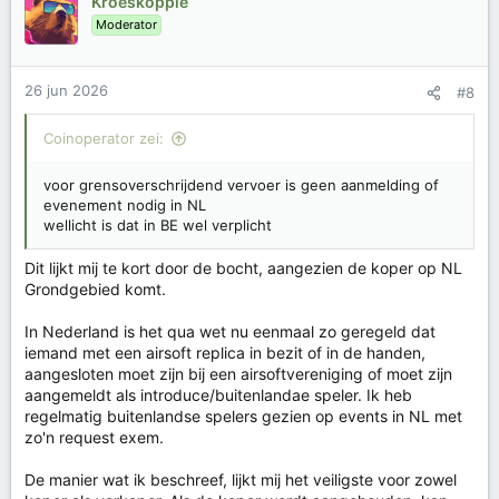
Kroeskoppie
d
Moderator
e
r
i
26 jun 2026
#8
n
g
e
Coinoperator zei:
n
:
voor grensoverschrijdend vervoer is geen aanmelding of
evenement nodig in NL
wellicht is dat in BE wel verplicht
Dit lijkt mij te kort door de bocht, aangezien de koper op NL
Grondgebied komt.
In Nederland is het qua wet nu eenmaal zo geregeld dat
iemand met een airsoft replica in bezit of in de handen,
aangesloten moet zijn bij een airsoftvereniging of moet zijn
aangemeldt als introduce/buitenlandae speler. Ik heb
regelmatig buitenlandse spelers gezien op events in NL met
zo'n request exem.
De manier wat ik beschreef, lijkt mij het veiligste voor zowel