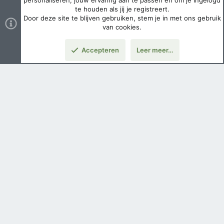
personaliseren, jouw ervaring aan te passen en om je ingelogd
te houden als jij je registreert.
Door deze site te blijven gebruiken, stem je in met ons gebruik
van cookies.
Accepteren
Leer meer…
Nederlands
Voorwaarden en regels
Privacybeleid
Help
Hoofdpagina
Copyright ©
2026 Airsoft Bazaar All Rights Reserved