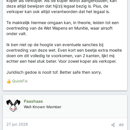
koper als verkoper. Als de koper wordt aangehouden, kan
deze altijd bewijzen dat hij/zij legaal bezig is. Plus, de
verkoper kan ook altijd verantworden dat het legaal is.
Te makkelijk hiermee omgaan kan, in theorie, leiden tot een
overtreding van de Wet Wapens en Munitie, waar airsoft
onder valt.
Ik ben niet op de hoogte van eventuele sancties bij
overtreding van deze wet. Even kort een beetje extra moeite
doen om dit volledig te voorkomen, van 2 kanten, lijkt mij
echter een heel stuk beter. Voor zowel koper als verkoper.
Juridisch gedoe is nooit tof. Better safe then sorry.
QuickFix
W
a
a
r
Paashaas
d
Well-Known Member
e
r
i
27 jun 2026
#9
n