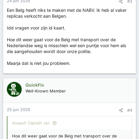
24 jun 2026
#3
n
g
Een Belg heeft niks te maken met de NABV. Ik heb al vaker
e
replicas verkocht aan Belgen.
n
:
Idd vragen voor zijn id kaart.
Hoe dit weer gaat voor de Belg met transport over de
Nederlandse weg is misschien wel een puntje voor hem als
die aangehouden wordt door onze politie.
Maarja dat is niet jou probleem.
QuickFix
Well-Known Member
25 jun 2026
#4
Assault Captain zei:
Hoe dit weer gaat voor de Belg met transport over de