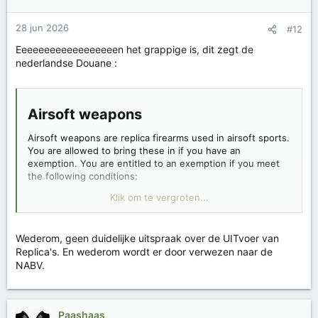
28 jun 2026
#12
Eeeeeeeeeeeeeeeeeen het grappige is, dit zegt de
nederlandse Douane :
Airsoft weapons​
Airsoft weapons are replica firearms used in airsoft sports.
You are allowed to bring these in if you have an
exemption. You are entitled to an exemption if you meet
the following conditions:
Klik om te vergroten...
You are a member of a recognised airsoft
association.
You can show your membership card of this
Wederom, geen duidelijke uitspraak over de UITvoer van
association.
Replica's. En wederom wordt er door verwezen naar de
You have packed the equipment in such a way that
NABV.
it is not ready for immediate use.
For more information, visit the website of the
Nederlandse Airsoft Belangen Vereniging
(Dutch
Airsoft Association, only available in Dutch).
Paashaas