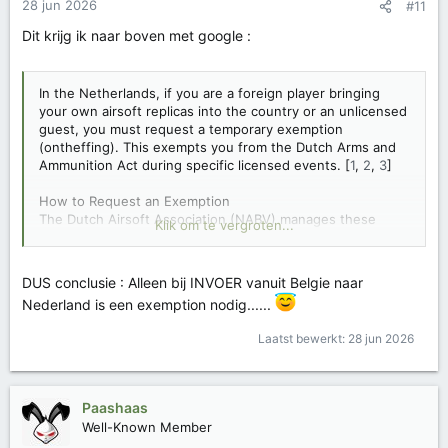
28 jun 2026
#11
Dit krijg ik naar boven met google :
In the Netherlands, if you are a foreign player bringing
your own airsoft replicas into the country or an unlicensed
guest, you must request a temporary exemption
(ontheffing). This exempts you from the Dutch Arms and
Ammunition Act during specific licensed events. [
1
,
2
,
3
]
How to Request an Exemption
The Dutch Airsoft Association (NABV) manages these
Klik om te vergroten...
exemptions. Follow these steps to secure yours: [
1
,
2
]
Create an Account:
Go to the NABV portal and
DUS conclusie : Alleen bij INVOER vanuit Belgie naar
create a personal account (if you are a guest, you
Nederland is een exemption nodig......
can also link to the NABV member bringing you).
Select the Event:
Find the official skirm or event you
Laatst bewerkt:
28 jun 2026
plan to attend on the NABV calendar or the
organizer's website.
Apply:
Use the "Request Exemption" option
connected to your specific
Paashaas
Well-Known Member