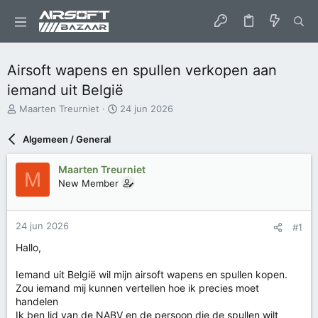
Airsoft wapens en spullen verkopen aan
iemand uit België
O
S
Maarten Treurniet
24 jun 2026
n
t
d
a
Algemeen / General
e
r
r
t
Maarten Treurniet
w
d
M
New Member
e
a
r
t
p
u
s
m
24 jun 2026
#1
t
Hallo,
a
r
Iemand uit België wil mijn airsoft wapens en spullen kopen.
t
e
Zou iemand mij kunnen vertellen hoe ik precies moet
r
handelen
Ik ben lid van de NABV en de persoon die de spullen wilt