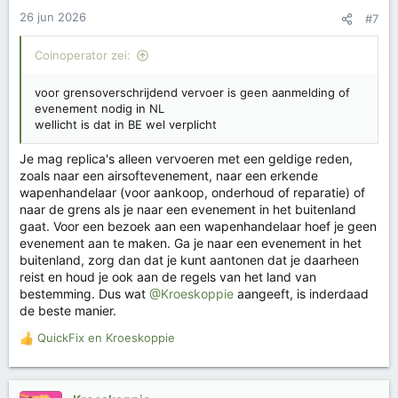
26 jun 2026
#7
Coinoperator zei:
voor grensoverschrijdend vervoer is geen aanmelding of
evenement nodig in NL
wellicht is dat in BE wel verplicht
Je mag replica's alleen vervoeren met een geldige reden,
zoals naar een airsoftevenement, naar een erkende
wapenhandelaar (voor aankoop, onderhoud of reparatie) of
naar de grens als je naar een evenement in het buitenland
gaat. Voor een bezoek aan een wapenhandelaar hoef je geen
evenement aan te maken. Ga je naar een evenement in het
buitenland, zorg dan dat je kunt aantonen dat je daarheen
reist en houd je ook aan de regels van het land van
bestemming. Dus wat
@Kroeskoppie
aangeeft, is inderdaad
de beste manier.
QuickFix
en
Kroeskoppie
W
a
a
r