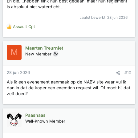
En die....hebben flink hun best gedaan, maar hun reglement
is absoluut niet waterdicht.....
Laatst bewerkt:
28 jun 2026
Assault Cpt
W
a
a
r
Maarten Treurniet
M
d
New Member
e
r
i
28 jun 2026
#10
n
g
Als ik een evenement aanmaak op de NABV site waar vul ik
e
dan in dat de koper een exemtion request wil. Of moet hij dat
n
zelf doen?
:
Paashaas
Well-Known Member