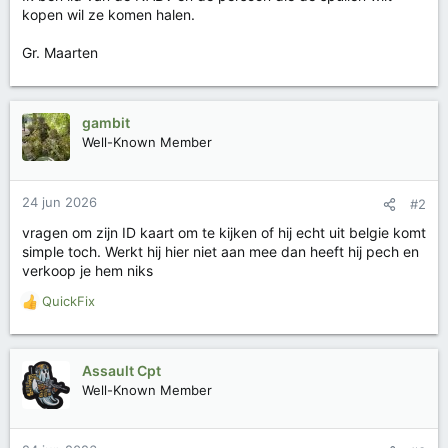
kopen wil ze komen halen.
Gr. Maarten
gambit
Well-Known Member
24 jun 2026
#2
vragen om zijn ID kaart om te kijken of hij echt uit belgie komt
simple toch. Werkt hij hier niet aan mee dan heeft hij pech en
verkoop je hem niks
QuickFix
W
a
a
r
Assault Cpt
d
Well-Known Member
e
r
i