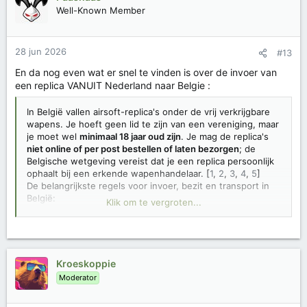
Well-Known Member
28 jun 2026
#13
En da nog even wat er snel te vinden is over de invoer van
een replica VANUIT Nederland naar Belgie :
In België vallen airsoft-replica's onder de vrij verkrijgbare
wapens. Je hoeft geen lid te zijn van een vereniging, maar
je moet wel
minimaal 18 jaar oud zijn
. Je mag de replica's
niet online of per post bestellen of laten bezorgen
; de
Belgische wetgeving vereist dat je een replica persoonlijk
ophaalt bij een erkende wapenhandelaar. [
1
,
2
,
3
,
4
,
5
]
De belangrijkste regels voor invoer, bezit en transport in
België:
Klik om te vergroten...
Invoer uit Nederland:
Je mag als meerderjarige
legaal een replica uit Nederland meenemen, mits je
deze zelf ophaalt. Let op: zodra je de grens
oversteekt, gelden direct de regels van het land
Kroeskoppie
waar je je bevindt. Zorg dat je replica correct
Moderator
verpakt is tijdens de grensovergang. [
1
,
2
]
Vervoer:
Vervoer de replica in de kofferbak of
laadruimte, buiten het zicht van het publiek. Het