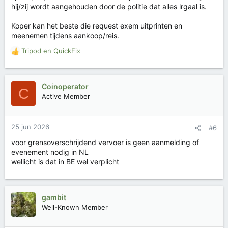
hij/zij wordt aangehouden door de politie dat alles lrgaal is.
Koper kan het beste die request exem uitprinten en
meenemen tijdens aankoop/reis.
Tripod
en
QuickFix
W
a
a
r
Coinoperator
C
d
Active Member
e
r
i
25 jun 2026
#6
n
g
voor grensoverschrijdend vervoer is geen aanmelding of
e
evenement nodig in NL
n
wellicht is dat in BE wel verplicht
:
gambit
Well-Known Member