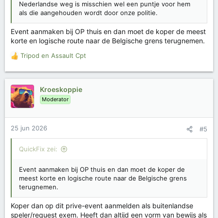
Nederlandse weg is misschien wel een puntje voor hem
als die aangehouden wordt door onze politie.
Event aanmaken bij OP thuis en dan moet de koper de meest
korte en logische route naar de Belgische grens terugnemen.
Tripod
en
Assault Cpt
W
a
a
r
Kroeskoppie
d
Moderator
e
r
i
25 jun 2026
#5
n
g
e
QuickFix zei:
n
:
Event aanmaken bij OP thuis en dan moet de koper de
meest korte en logische route naar de Belgische grens
terugnemen.
Koper dan op dit prive-event aanmelden als buitenlandse
speler/request exem. Heeft dan altijd een vorm van bewijs als