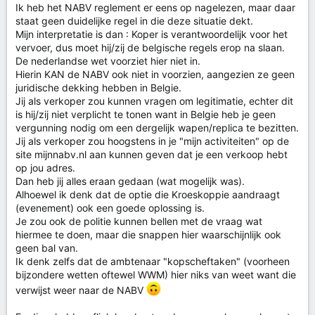
g
Ik heb het NABV reglement er eens op nagelezen, maar daar
e
staat geen duidelijke regel in die deze situatie dekt.
n
Mijn interpretatie is dan : Koper is verantwoordelijk voor het
:
vervoer, dus moet hij/zij de belgische regels erop na slaan.
De nederlandse wet voorziet hier niet in.
Hierin KAN de NABV ook niet in voorzien, aangezien ze geen
juridische dekking hebben in Belgie.
Jij als verkoper zou kunnen vragen om legitimatie, echter dit
is hij/zij niet verplicht te tonen want in Belgie heb je geen
vergunning nodig om een dergelijk wapen/replica te bezitten.
Jij als verkoper zou hoogstens in je "mijn activiteiten" op de
site mijnnabv.nl aan kunnen geven dat je een verkoop hebt
op jou adres.
Dan heb jij alles eraan gedaan (wat mogelijk was).
Alhoewel ik denk dat de optie die Kroeskoppie aandraagt
(evenement) ook een goede oplossing is.
Je zou ook de politie kunnen bellen met de vraag wat
hiermee te doen, maar die snappen hier waarschijnlijk ook
geen bal van.
Ik denk zelfs dat de ambtenaar "kopscheftaken" (voorheen
bijzondere wetten oftewel WWM) hier niks van weet want die
verwijst weer naar de NABV