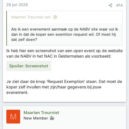
28 jun 2026
wapen moet ongeladen zijn en
batterijen,
#14
magazijnen (met bb's) en de replica zelf moeten
gescheiden zijn
. []
Maarten Treurniet zei:
Locatie:
Je mag enkel spelen op afgesloten
privéterreinen die niet zichtbaar zijn voor het
Als ik een evenement aanmaak op de NABV site waar vul ik
publiek. [
1
]
dan in dat de koper een exemtion request wil. Of moet hij
dat zelf doen?
Ik heb hier een screenshot van een open event op de website
van de NABV in het NAC in Geldermalsen als voorbeeld:
Spoiler:
Screenshot
Je ziet daar de knop 'Request Exemption' staan. Dat moet de
koper zelf invullen met zijn/haar gegevens bij jouw
evenement.
Maarten Treurniet
M
New Member