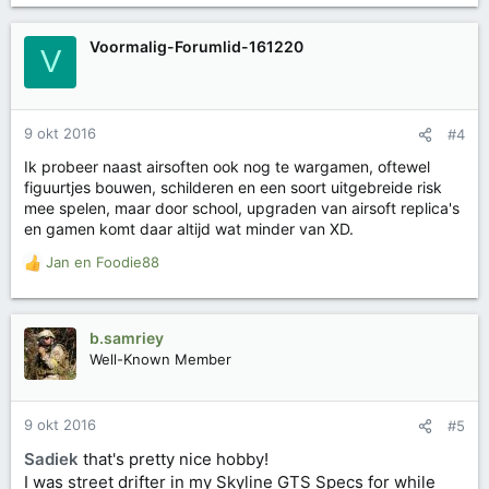
a
r
Voormalig-Forumlid-161220
V
d
e
r
i
9 okt 2016
#4
n
g
Ik probeer naast airsoften ook nog te wargamen, oftewel
e
figuurtjes bouwen, schilderen en een soort uitgebreide risk
n
mee spelen, maar door school, upgraden van airsoft replica's
:
en gamen komt daar altijd wat minder van XD.
Jan
en
Foodie88
W
a
a
r
b.samriey
d
Well-Known Member
e
r
i
9 okt 2016
#5
n
g
Sadiek
that's pretty nice hobby!
e
I was street drifter in my Skyline GTS Specs for while
n