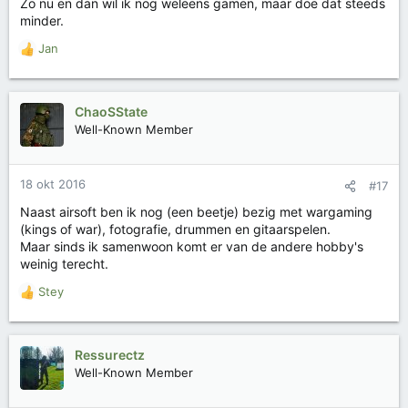
Zo nu en dan wil ik nog weleens gamen, maar doe dat steeds
minder.
Jan
W
a
a
r
ChaoSState
d
Well-Known Member
e
r
i
18 okt 2016
#17
n
g
Naast airsoft ben ik nog (een beetje) bezig met wargaming
e
(kings of war), fotografie, drummen en gitaarspelen.
n
Maar sinds ik samenwoon komt er van de andere hobby's
:
weinig terecht.
Stey
W
a
a
r
Ressurectz
d
Well-Known Member
e
r