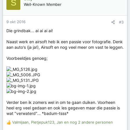
S
d
Well-Known Member
e
r
i
9 okt 2016
#3
n
g
Die grindbak... ai ai ai ai!
e
n
Naast werk en airsoft heb ik een passie voor fotografie. Denk
:
aan auto's (ja ja!), Airsoft en nog veel meer om vast te leggen.
Voorbeeldjes genoeg;
Verder ben ik zomers wel in om te gaan duiken. Voorheen
heel erg veel gedaan en ook les gegeven maar die passie is
wat "verwaterd"... *badum-tsss*
Valmijaan
,
Pietjepuk123
,
Jan
en nog 2 andere personen
W
a