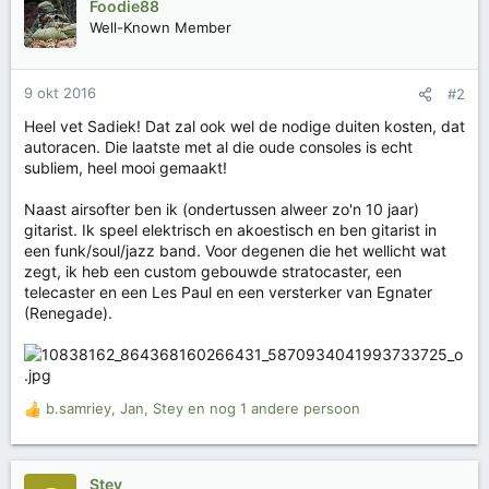
Foodie88
d
Well-Known Member
e
r
i
9 okt 2016
#2
n
g
Heel vet Sadiek! Dat zal ook wel de nodige duiten kosten, dat
e
autoracen. Die laatste met al die oude consoles is echt
n
subliem, heel mooi gemaakt!
:
Naast airsofter ben ik (ondertussen alweer zo'n 10 jaar)
gitarist. Ik speel elektrisch en akoestisch en ben gitarist in
een funk/soul/jazz band. Voor degenen die het wellicht wat
zegt, ik heb een custom gebouwde stratocaster, een
telecaster en een Les Paul en een versterker van Egnater
(Renegade).
b.samriey
,
Jan
,
Stey
en nog 1 andere persoon
W
a
a
r
Stey