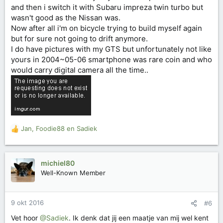
and then i switch it with Subaru impreza twin turbo but
:
wasn't good as the Nissan was.
Now after all i'm on bicycle trying to build myself again
but for sure not going to drift anymore.
I do have pictures with my GTS but unfortunately not like
yours in 2004~05-06 smartphone was rare coin and who
would carry digital camera all the time..
Jan
,
Foodie88
en
Sadiek
W
a
a
r
michiel80
d
Well-Known Member
e
r
i
9 okt 2016
#6
n
g
Vet hoor
@Sadiek
. Ik denk dat jij een maatje van mij wel kent
e