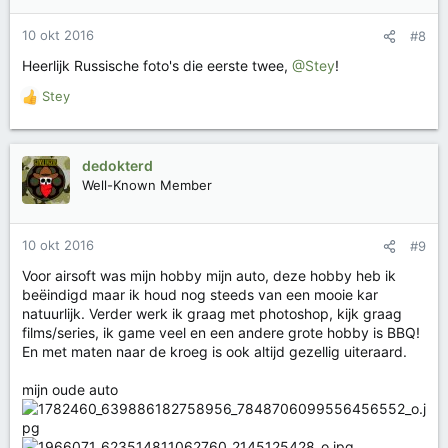
r
i
10 okt 2016
#8
n
g
Heerlijk Russische foto's die eerste twee,
@Stey
!
e
n
Stey
W
:
a
a
r
dedokterd
d
Well-Known Member
e
r
i
10 okt 2016
#9
n
g
Voor airsoft was mijn hobby mijn auto, deze hobby heb ik
e
beëindigd maar ik houd nog steeds van een mooie kar
n
natuurlijk. Verder werk ik graag met photoshop, kijk graag
:
films/series, ik game veel en een andere grote hobby is BBQ!
En met maten naar de kroeg is ook altijd gezellig uiteraard.
mijn oude auto