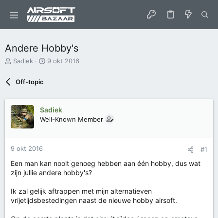
Andere Hobby's
O
S
Sadiek
9 okt 2016
n
t
d
a
Off-topic
e
r
r
t
w
d
Sadiek
e
a
Well-Known Member
r
t
p
u
s
m
t
9 okt 2016
#1
a
Een man kan nooit genoeg hebben aan één hobby, dus wat
r
zijn jullie andere hobby's?
t
e
Ik zal gelijk aftrappen met mijn alternatieven
r
vrijetijdsbestedingen naast de nieuwe hobby airsoft.