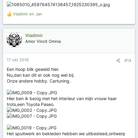
Vladimir
en
Jan
W
a
a
r
Vladimir
d
Amor Vincit Omnia
e
r
i
17 okt 2016
#14
n
g
Een hoop blik geweld hier.
e
Nu,dan kan dit er ook nog wel bij.
n
Onze andere hobby. Cartuning.
:
Hier ben ik bezig met het interieur van mijn vrouw haar
trots,een Toyota Paseo.
Het spuitwerk en bekleden hebben we uitbesteed,ontwerp