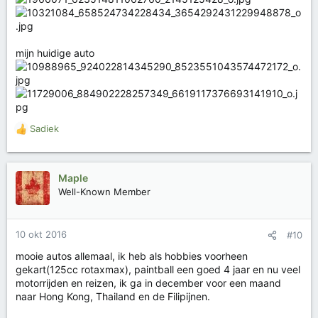
mijn huidige auto
Sadiek
W
a
a
r
Maple
d
Well-Known Member
e
r
i
10 okt 2016
#10
n
g
mooie autos allemaal, ik heb als hobbies voorheen
e
gekart(125cc rotaxmax), paintball een goed 4 jaar en nu veel
n
motorrijden en reizen, ik ga in december voor een maand
:
naar Hong Kong, Thailand en de Filipijnen.