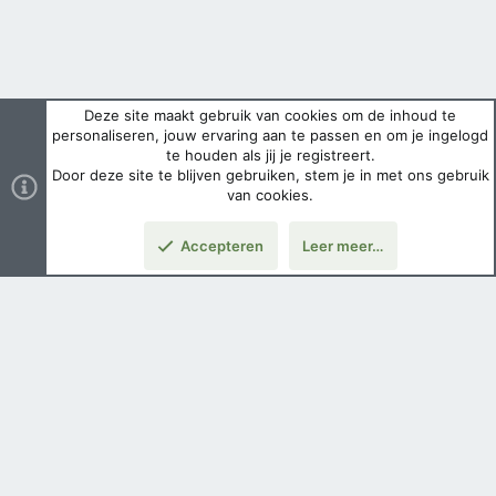
Deze site maakt gebruik van cookies om de inhoud te
personaliseren, jouw ervaring aan te passen en om je ingelogd
te houden als jij je registreert.
Door deze site te blijven gebruiken, stem je in met ons gebruik
van cookies.
Accepteren
Leer meer…
Nederlands
Voorwaarden en regels
Privacybeleid
Help
Hoofdpagina
Copyright ©
2026 Airsoft Bazaar All Rights Reserved