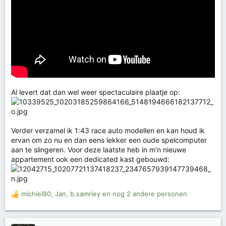
Al levert dat dan wel weer spectaculaire plaatje op:
Verder verzamel ik 1:43 race auto modellen en kan houd ik
ervan om zo nu en dan eens lekker een oude spelcomputer
aan te slingeren. Voor deze laatste heb in m'n nieuwe
appartement ook een dedicated kast gebouwd:
michiel80
,
Jan
,
b.samriey
en nog 2 andere personen
W
a
a
r