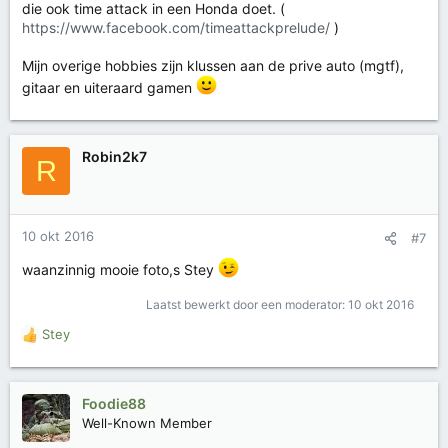
die ook time attack in een Honda doet. (
n
https://www.facebook.com/timeattackprelude/
)
:
Mijn overige hobbies zijn klussen aan de prive auto (mgtf),
gitaar en uiteraard gamen
Robin2k7
R
10 okt 2016
#7
waanzinnig mooie foto,s Stey
Laatst bewerkt door een moderator:
10 okt 2016
Stey
W
a
a
r
Foodie88
d
Well-Known Member
e