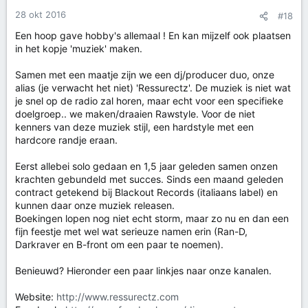
i
28 okt 2016
#18
n
g
Een hoop gave hobby's allemaal ! En kan mijzelf ook plaatsen
e
in het kopje 'muziek' maken.
n
:
Samen met een maatje zijn we een dj/producer duo, onze
alias (je verwacht het niet) 'Ressurectz'. De muziek is niet wat
je snel op de radio zal horen, maar echt voor een specifieke
doelgroep.. we maken/draaien Rawstyle. Voor de niet
kenners van deze muziek stijl, een hardstyle met een
hardcore randje eraan.
Eerst allebei solo gedaan en 1,5 jaar geleden samen onzen
krachten gebundeld met succes. Sinds een maand geleden
contract getekend bij Blackout Records (italiaans label) en
kunnen daar onze muziek releasen.
Boekingen lopen nog niet echt storm, maar zo nu en dan een
fijn feestje met wel wat serieuze namen erin (Ran-D,
Darkraver en B-front om een paar te noemen).
Benieuwd? Hieronder een paar linkjes naar onze kanalen.
Website:
http://www.ressurectz.com