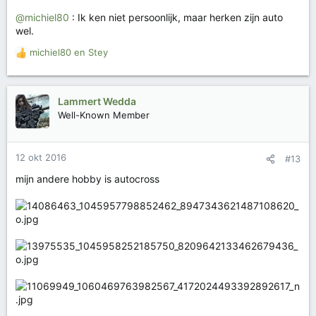
@michiel80
: Ik ken niet persoonlijk, maar herken zijn auto
wel.
michiel80
en
Stey
W
a
a
r
Lammert Wedda
d
Well-Known Member
e
r
i
12 okt 2016
#13
n
g
mijn andere hobby is autocross
e
n
: