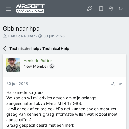
Gbb naar hpa
O
S
Henk de Ruiter
30 jun 2026
n
t
d
a
Technische hulp / Technical Help
e
r
r
t
Henk de Ruiter
w
d
New Member
e
a
r
t
p
u
s
m
30 jun 2026
#1
t
Hallo mede strijders,
a
We kan en wil mij advies geven om mijn onlangs
r
aangeschafte Tokyo Marui MTR 17 GBB.
t
e
Ik wil er ook af en toe ook hPa net kunnen spelen maar zou
r
graag van kenners graag informatie willen wat ik zoal moet
aanschaffen?
Graag gespecificeerd met een merk