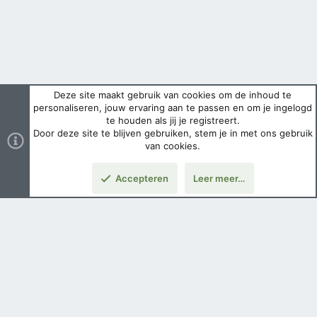
Deze site maakt gebruik van cookies om de inhoud te
personaliseren, jouw ervaring aan te passen en om je ingelogd
te houden als jij je registreert.
Door deze site te blijven gebruiken, stem je in met ons gebruik
van cookies.
Accepteren
Leer meer…
Boven
Nederlands
Voorwaarden en regels
Privacybeleid
Help
Hoofdpagina
Copyright ©
2026 Airsoft Bazaar All Rights Reserved