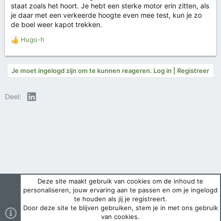
staat zoals het hoort. Je hebt een sterke motor erin zitten, als
je daar met een verkeerde hoogte even mee test, kun je zo
de boel weer kapot trekken.
Hugo-h
W
a
a
r
Je moet ingelogd zijn om te kunnen reageren. Log in | Registreer
d
e
LinkedIn
Deel:
r
i
n
g
e
n
:
Deze site maakt gebruik van cookies om de inhoud te
personaliseren, jouw ervaring aan te passen en om je ingelogd
te houden als jij je registreert.
Door deze site te blijven gebruiken, stem je in met ons gebruik
van cookies.