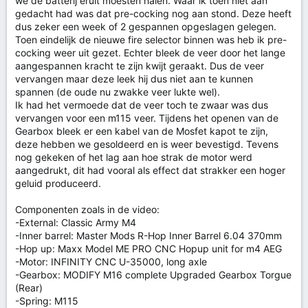
we de batterij eruit moesten halen. Waar ik toen niet aan
gedacht had was dat pre-cocking nog aan stond. Deze heeft
dus zeker een week of 2 gespannen opgeslagen gelegen.
Toen eindelijk de nieuwe fire selector binnen was heb ik pre-
cocking weer uit gezet. Echter bleek de veer door het lange
aangespannen kracht te zijn kwijt geraakt. Dus de veer
vervangen maar deze leek hij dus niet aan te kunnen
spannen (de oude nu zwakke veer lukte wel).
Ik had het vermoede dat de veer toch te zwaar was dus
vervangen voor een m115 veer. Tijdens het openen van de
Gearbox bleek er een kabel van de Mosfet kapot te zijn,
deze hebben we gesoldeerd en is weer bevestigd. Tevens
nog gekeken of het lag aan hoe strak de motor werd
aangedrukt, dit had vooral als effect dat strakker een hoger
geluid produceerd.
Componenten zoals in de video:
-External: Classic Army M4
-Inner barrel: Master Mods R-Hop Inner Barrel 6.04 370mm
-Hop up: Maxx Model ME PRO CNC Hopup unit for m4 AEG
-Motor: INFINITY CNC U-35000, long axle
-Gearbox: MODIFY M16 complete Upgraded Gearbox Torgue
(Rear)
-Spring: M115