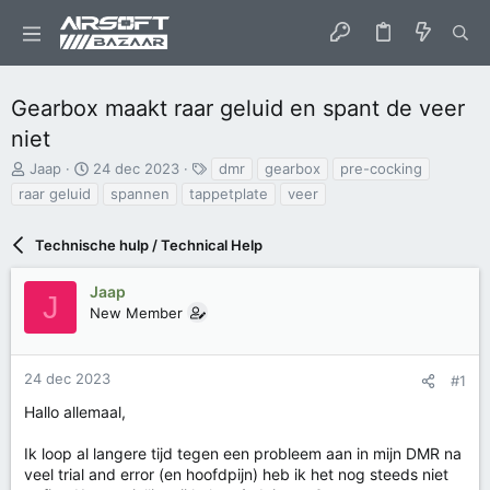
Gearbox maakt raar geluid en spant de veer
niet
O
S
T
Jaap
24 dec 2023
dmr
gearbox
pre-cocking
n
t
a
raar geluid
spannen
tappetplate
veer
d
a
g
e
r
s
r
Technische hulp / Technical Help
t
w
d
e
a
Jaap
J
r
t
New Member
p
u
s
m
t
24 dec 2023
#1
a
r
Hallo allemaal,
t
e
Ik loop al langere tijd tegen een probleem aan in mijn DMR na
r
veel trial and error (en hoofdpijn) heb ik het nog steeds niet