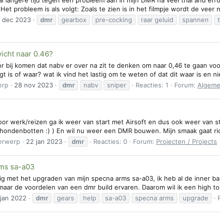
Het probleem is als volgt: Zoals te zien is in het filmpje wordt de veer 
 dec 2023
dmr
gearbox
pre-cocking
raar geluid
spannen
cht naar 0.46?
r bij komen dat nabv er over na zit te denken om naar 0,46 te gaan voo
igt is of waar? wat ik vind het lastig om te weten of dat dit waar is en n
erp
28 nov 2023
dmr
nabv
sniper
Reacties: 1
Forum:
Algeme
or werk/reizen ga ik weer van start met Airsoft en dus ook weer van st
e hondenbotten :) ) En wil nu weer een DMR bouwen. Mijn smaak gaat ric
erwerp
22 jan 2023
dmr
Reacties: 0
Forum:
Projecten / Projects
ms sa-a03
g met het upgraden van mijn specna arms sa-a03, ik heb al de inner barr
ar de voordelen van een dmr build ervaren. Daarom wil ik een high torc
 jan 2022
dmr
gears
help
sa-a03
specna arms
upgrade