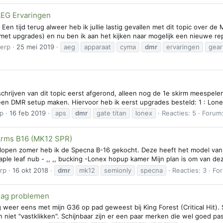
EG Ervaringen
 Een tijd terug alweer heb ik jullie lastig gevallen met dit topic over d
t upgrades) en nu ben ik aan het kijken naar mogelijk een nieuwe replic
erp
25 mei 2019
aeg
apparaat
cyma
dmr
ervaringen
gea
t schrijven van dit topic eerst afgerond, alleen nog de 1e skirm meespel
een DMR setup maken. Hiervoor heb ik eerst upgrades besteld: 1 : Lonex
p
16 feb 2019
aps
dmr
gate titan
lonex
Reacties: 5
Forum
rms B16 (MK12 SPR)
open zomer heb ik de Specna B-16 gekocht. Deze heeft het model van 
ple leaf nub - ,, ,, bucking -Lonex hopup kamer Mijn plan is om van de
rp
16 okt 2018
dmr
mk12
semionly
specna
Reacties: 3
Fo
ag problemen
g weer eens met mijn G36 op pad geweest bij King Forest (Critical Hit)
 niet "vastklikken". Schijnbaar zijn er een paar merken die wel goed p