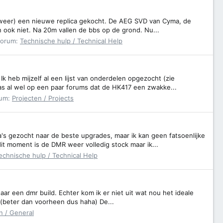
g (weer) een nieuwe replica gekocht. De AEG SVD van Cyma, de
n ook niet. Na 20m vallen de bbs op de grond. Nu...
Forum:
Technische hulp / Technical Help
heb mijzelf al een lijst van onderdelen opgezocht (zie
las al wel op een paar forums dat de HK417 een zwakke...
rum:
Projecten / Projects
's gezocht naar de beste upgrades, maar ik kan geen fatsoenlijke
it moment is de DMR weer volledig stock maar ik...
echnische hulp / Technical Help
aar een dmr build. Echter kom ik er niet uit wat nou het ideale
. (beter dan voorheen dus haha) De...
 / General