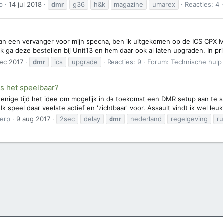
p
14 jul 2018
dmr
g36
h&k
magazine
umarex
Reacties: 4
an een vervanger voor mijn specna, ben ik uitgekomen op de ICS CPX 
 ga deze bestellen bij Unit13 en hem daar ook al laten upgraden. In princ
ec 2017
dmr
ics
upgrade
Reacties: 9
Forum:
Technische hulp 
Is het speelbaar?
l enige tijd het idee om mogelijk in de toekomst een DMR setup aan te sch
. Ik speel daar veelste actief en 'zichtbaar' voor. Assault vindt ik wel leuk
erp
9 aug 2017
2sec
delay
dmr
nederland
regelgeving
ru