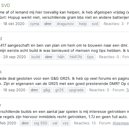
G SVD
me af of iemand mij hier toevallig kan helpen, ik heb afgelopen vrijda
ort: Hopup werkt niet, verschillende gram bbs niet en andere batterije
18 okt 2020
cyma
dmr
dragunov
help
svd
Reacties: 3
d
417 aangeschaft en ben van plan om hem om te bouwen naar een dmr. Ik 
 mijn eerste echt build ik was benieuwd of mensen nog tips hebben. Ik 
29 sep 2020
build
dmr
h&h
hk417d
tips
Reacties: 0
Fo
s
ede deal gesloten voor een G&G GR25. Ik heb op veel forums en pagina
den. Zijn er eigenaren van de GR25 met een goed presterende DMR? Op d
16 sep 2020
dmr
g&g
gr25
upgrade
Reacties: 0
Forum:
T
e
schillende builds en een aantal jaar spelen is mij interesse getrokken n
De regels zijn hiervoor inmiddels recht getrokken, 1.7J en geen full auto
feb 2020
dmr
sig 550
val
vss
Reacties: 13
Forum:
Algemeen