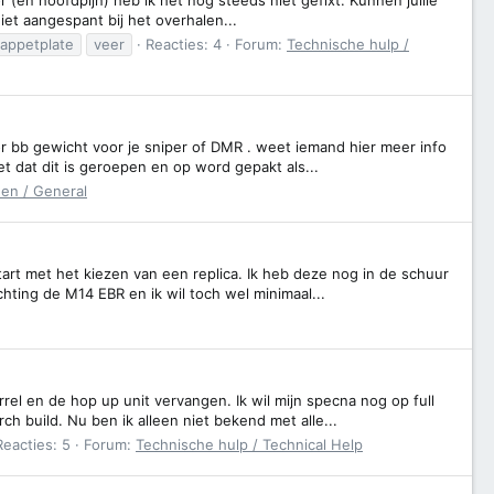
niet aangespant bij het overhalen...
tappetplate
veer
Reacties: 4
Forum:
Technische hulp /
r bb gewicht voor je sniper of DMR . weet iemand hier meer info
iet dat dit is geroepen en op word gepakt als...
en / General
art met het kiezen van een replica. Ik heb deze nog in de schuur
hting de M14 EBR en ik wil toch wel minimaal...
el en de hop up unit vervangen. Ik wil mijn specna nog op full
h build. Nu ben ik alleen niet bekend met alle...
Reacties: 5
Forum:
Technische hulp / Technical Help