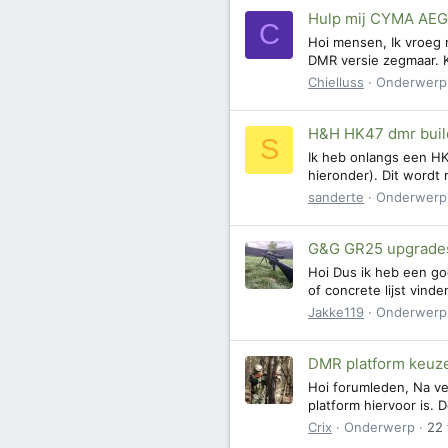
Hulp mij CYMA AE
C
Hoi mensen, Ik vroeg 
DMR versie zegmaar. K
Chielluss
Onderwerp
H&H HK47 dmr buil
S
Ik heb onlangs een HK
hieronder). Dit wordt
sanderte
Onderwerp
G&G GR25 upgrade
Hoi Dus ik heb een go
of concrete lijst vin
Jakke119
Onderwerp
DMR platform keuz
Hoi forumleden, Na ver
platform hiervoor is. 
Crix
Onderwerp
22 