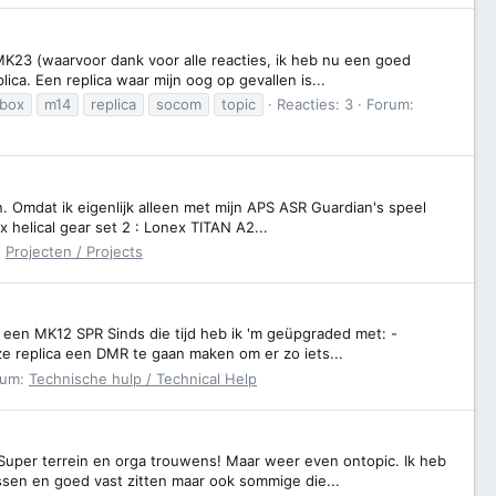
e MK23 (waarvoor dank voor alle reacties, ik heb nu een goed
a. Een replica waar mijn oog op gevallen is...
rbox
m14
replica
socom
topic
Reacties: 3
Forum:
en. Omdat ik eigenlijk alleen met mijn APS ASR Guardian's speel
 helical gear set 2 : Lonex TITAN A2...
:
Projecten / Projects
een MK12 SPR Sinds die tijd heb ik 'm geüpgraded met: -
ze replica een DMR te gaan maken om er zo iets...
rum:
Technische hulp / Technical Help
. Super terrein en orga trouwens! Maar weer even ontopic. Ik heb
assen en goed vast zitten maar ook sommige die...