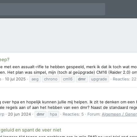
eep?
dje met een assualt-rifle te hebben gespeeld, merk ik dat ik toch wat m
n. Het plan was simpel, mijn (toch al geüpgrade) CM16 (Raider 2.0) om
p
10 jul 2025
aeg
chrono
cm16
dmr
upgrade
Reacties: 22
g over hpa en hopelijk kunnen jullie mij helpen. Ik zit te denken om ee
ale regels aan of aan het hebben van een dmr? Naast de standaard regel
rp
20 jun 2024
dmr
hpa
Reacties: 5
Forum:
Algemeen / Gener
geluid en spant de veer niet
 al langere tijd tegen een probleem aan in mijn DMR na veel trial and err