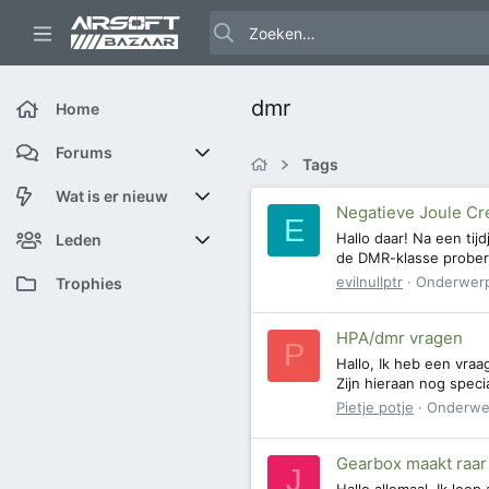
dmr
Home
Forums
Tags
Nieuwe berichten
Wat is er nieuw
Negatieve Joule Cr
E
Hallo daar! Na een tij
Zoek forums
Featured content
Leden
de DMR-klasse probere
evilnullptr
Onderwer
Nieuwe berichten
Huidige bezoekers
Trophies
Nieuwe profiel berichten
Nieuwe profiel berichten
HPA/dmr vragen
P
Hallo, Ik heb een vraa
Laatste bijdragen
Zoek profiel berichten
Zijn hieraan nog speci
Pietje potje
Onderwe
Gearbox maakt raar 
J
Hallo allemaal, Ik loop