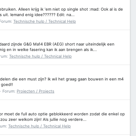
ruiken. Alleen krijg ik 'em niet op single shot :mad: Ook al is de
 uit. Iemand enig idee?????? Edit: na...
Forum:
Technische hulp / Technical Help
aard zijnde G&G Ma14 EBR (AEG) short naar uiteindelijk een
g en in welke fasering kan ik aan brengen als ik...
rum:
Technische hulp / Technical Help
elen die een must zijn? Ik wil het graag gaan bouwen in een m4
 goed!!
Forum:
Projecten / Projects
or moet de full auto optie geblokkeerd worden zodat die enkel op
ou zeer welkom zijn! Als jullie nog verdere...
rum:
Technische hulp / Technical Help