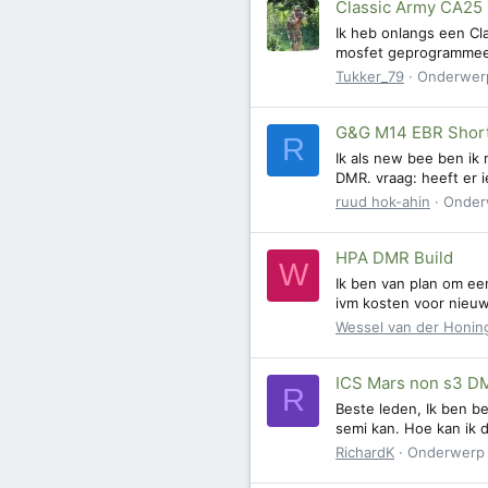
Classic Army CA25
Ik heb onlangs een Cla
mosfet geprogrammeerd 
Tukker_79
Onderwer
G&G M14 EBR Short
R
Ik als new bee ben ik
DMR. vraag: heeft er i
ruud hok-ahin
Onder
HPA DMR Build
W
Ik ben van plan om ee
ivm kosten voor nieuw
Wessel van der Honin
ICS Mars non s3 D
R
Beste leden, Ik ben b
semi kan. Hoe kan ik d
RichardK
Onderwerp