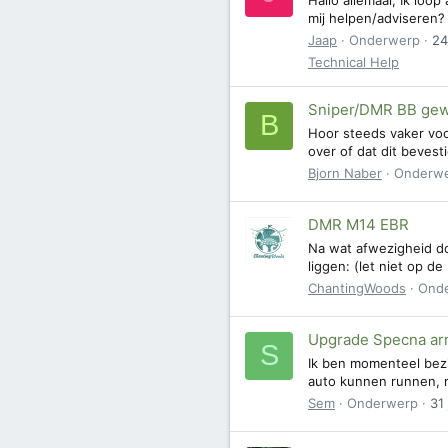
mij helpen/adviseren? 
Jaap
Onderwerp
24
Technical Help
Sniper/DMR BB gewi
B
Hoor steeds vaker voo
over of dat dit bevest
Bjorn Naber
Onderw
DMR M14 EBR
Na wat afwezigheid do
liggen: (let niet op d
ChantingWoods
Ond
Upgrade Specna ar
S
Ik ben momenteel bezi
auto kunnen runnen, ma
Sem
Onderwerp
31