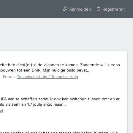
Aanmelden
Registreren
oeite heb dicht(er)bij de vijanden te komen. Zodoende wil ik eens
bouwen tot een DMR. Mijn huidige build bevat...
Forum:
Technische hulp / Technical Help
n HPA aan te schaffen zodat ik ook kan switchen tussen dmr en ar.
s als semi en 1,7 joule enzo maar...
al
or (en hoofdpijn) heb ik het nog steeds niet gefixt. Kunnen jullie