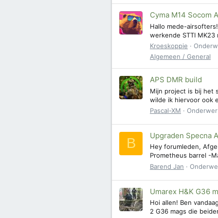
Cyma M14 Socom A
Hallo mede-airsofters!
werkende STTI MK23 me
Kroeskoppie
Onderw
Algemeen / General
APS DMR build
Mijn project is bij he
wilde ik hiervoor ook 
Pascal-XM
Onderwer
Upgraden Specna A
B
Hey forumleden, Afgel
Prometheus barrel -Ma
Barend Jan
Onderwe
Umarex H&K G36 m
Hoi allen! Ben vandaa
2 G36 mags die beiden