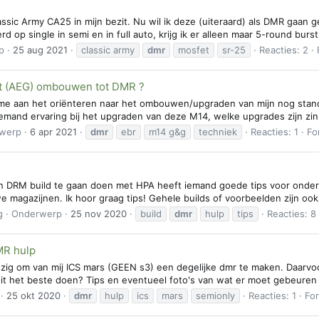
ssic Army CA25 in mijn bezit. Nu wil ik deze (uiteraard) als DMR gaan geb
op single in semi en in full auto, krijg ik er alleen maar 5-round bursts
p
25 aug 2021
classic army
dmr
mosfet
sr-25
Reacties: 2
 (AEG) ombouwen tot DMR ?
 me aan het oriënteren naar het ombouwen/upgraden van mijn nog stand
emand ervaring bij het upgraden van deze M14, welke upgrades zijn zinni
werp
6 apr 2021
dmr
ebr
m14 g&g
techniek
Reacties: 1
Fo
n DRM build te gaan doen met HPA heeft iemand goede tips voor onderd
e magazijnen. Ik hoor graag tips! Gehele builds of voorbeelden zijn ook
g
Onderwerp
25 nov 2020
build
dmr
hulp
tips
Reacties: 8
MR hulp
ezig om van mij ICS mars (GEEN s3) een degelijke dmr te maken. Daarvo
it het beste doen? Tips en eventueel foto's van wat er moet gebeuren z
25 okt 2020
dmr
hulp
ics
mars
semionly
Reacties: 1
Fo