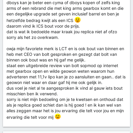
dboys kan je beter een cyma of dboys kopen of zelfs king
arms of een rebrand die met king arms gearbox komt en die
een degelijke upgrade set geven inclusief barrel en ben je
hetzelfde bedrag kwijt als een ICS
daarom vind ik ICS bout voor de prijs.
dat is wat ik bedoelde maar kraak jou replica niet af ofzo
sorry als het zo overkwam.
owja mijn favoriete merk is LCT en is ook bout van binnen en
heb met CEO van bolt gesproken en gezegt dat bolt van
binnen ook bout was en hij gaf me gelijk.
staat een uitgebreide review van bolt sopmod op internet
met gearbox open en wilde geowon weten waarom hun
adverteren met 11,1v lipo kan je zo aansluiten en gaan.. dat is
geowon niet waar en daar gaf hij me ook gelijk in.
dus voel je niet al te aangesproken ik vind al gauw iets bout
misschien ben ik verwend.
sorry is niet mijn bedoeling om je te kwetsen en onthoud dat
als je replica goed schiet dan is hij goed ! en ik kan wel van
alles zeggen maar het is jou ervaring die telt voor jou en mijn
ervaring die telt voor mij