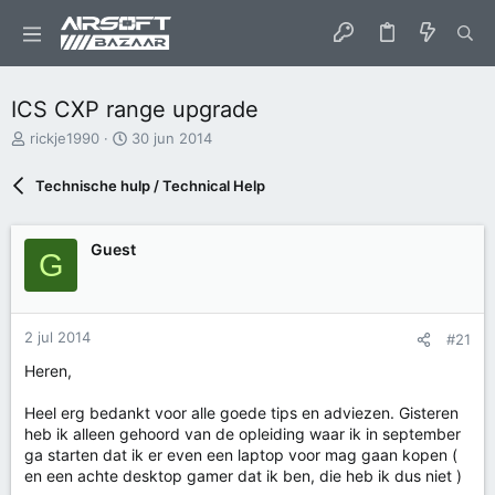
ICS CXP range upgrade
O
S
rickje1990
30 jun 2014
n
t
d
a
Technische hulp / Technical Help
e
r
r
t
w
d
Guest
G
e
a
r
t
p
u
s
m
t
2 jul 2014
#21
a
Heren,
r
t
Heel erg bedankt voor alle goede tips en adviezen. Gisteren
e
heb ik alleen gehoord van de opleiding waar ik in september
r
ga starten dat ik er even een laptop voor mag gaan kopen (
en een achte desktop gamer dat ik ben, die heb ik dus niet )