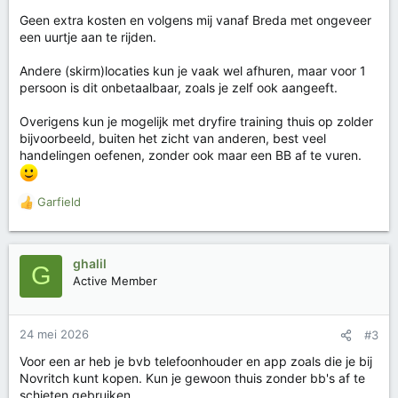
Geen extra kosten en volgens mij vanaf Breda met ongeveer
een uurtje aan te rijden.
Andere (skirm)locaties kun je vaak wel afhuren, maar voor 1
persoon is dit onbetaalbaar, zoals je zelf ook aangeeft.
Overigens kun je mogelijk met dryfire training thuis op zolder
bijvoorbeeld, buiten het zicht van anderen, best veel
handelingen oefenen, zonder ook maar een BB af te vuren.
Garfield
W
a
a
r
ghalil
G
d
Active Member
e
r
i
24 mei 2026
#3
n
g
Voor een ar heb je bvb telefoonhouder en app zoals die je bij
e
Novritch kunt kopen. Kun je gewoon thuis zonder bb's af te
n
schieten gebruiken.