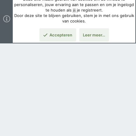
personaliseren, jouw ervaring aan te passen en om je ingelogd
te houden als jij je registreert.
Door deze site te blijven gebruiken, stem je in met ons gebruik
van cookies.
Accepteren
Leer meer…
Nederlands
Voorwaarden en regels
Privacybeleid
Help
Hoofdpagina
Copyright ©
2026 Airsoft Bazaar All Rights Reserved