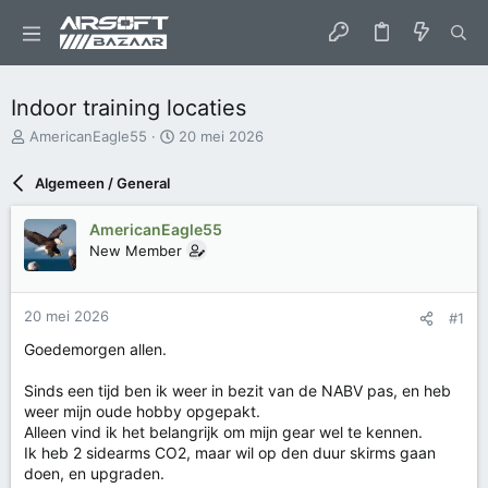
Indoor training locaties
O
S
AmericanEagle55
20 mei 2026
n
t
d
a
Algemeen / General
e
r
r
t
AmericanEagle55
w
d
New Member
e
a
r
t
p
u
s
m
20 mei 2026
#1
t
Goedemorgen allen.
a
r
Sinds een tijd ben ik weer in bezit van de NABV pas, en heb
t
e
weer mijn oude hobby opgepakt.
r
Alleen vind ik het belangrijk om mijn gear wel te kennen.
Ik heb 2 sidearms CO2, maar wil op den duur skirms gaan
doen, en upgraden.