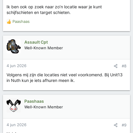
Ik ben ook op zoek naar zo’n locatie waar je kunt
schijfschieten en target schieten.
Paashaas
W
a
a
r
Assault Cpt
d
Well-Known Member
e
r
i
4 jun 2026
#8
n
g
Volgens mij zijn die locaties niet veel voorkomend. Bij Unit13
e
in Nuth kun je iets afhuren meen ik.
n
:
Paashaas
Well-Known Member
4 jun 2026
#9