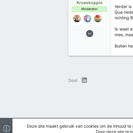
Kroeskoppie
Verder is
Moderator
Qua neder
richting 
Ik weet e
19 okt 2015
mee, maa
654
366
Buiten he
Trophies
14
LinkedIn
Deel:
Deze site maakt gebruik van cookies om de inhoud te pe
Door deze site te b