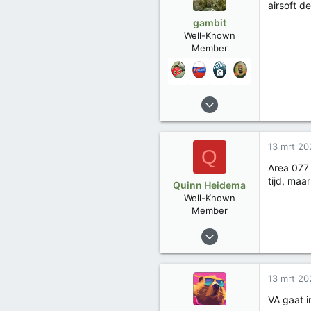
airsoft d
gambit
Well-Known
Member
4 jun 2023
407
154
13 mrt 20
Trophies
11
Q
Area 077 
tijd, maa
Quinn Heidema
Well-Known
Member
18 apr 2019
64
29
13 mrt 20
Trophies
3
VA gaat i