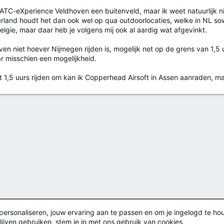
 ATC-eXperience Veldhoven een buitenveld, maar ik weet natuurlijk nie
land houdt het dan ook wel op qua outdoorlocaties, welke in NL so
Belgie, maar daar heb je volgens mij ook al aardig wat afgevinkt.
ven niet hoever Nijmegen rijden is, mogelijk net op de grens van 1,5 
r misschien een mogelijkheid.
t 1,5 uurs rijden om kan ik Copperhead Airsoft in Assen aanraden, maar
rsonaliseren, jouw ervaring aan te passen en om je ingelogd te houden
lijven gebruiken, stem je in met ons gebruik van cookies.