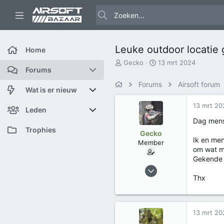
Leuke outdoor locatie 
Home
O
S
Gecko
13 mrt 2024
Forums
n
t
d
a
Forums
Airsoft forum
e
r
Nieuwe berichten
Wat is er nieuw
r
t
13 mrt 20
w
d
Zoek forums
Featured content
Leden
e
a
Dag men
r
t
Nieuwe berichten
Huidige bezoekers
Trophies
Gecko
p
u
Ik en men
Member
s
m
om wat me
Nieuwe profiel berichten
Nieuwe profiel berichten
t
Gekende l
a
11 mrt 2024
Laatste bijdragen
Zoek profiel berichten
r
Thx
13
t
e
3
r
13 mrt 20