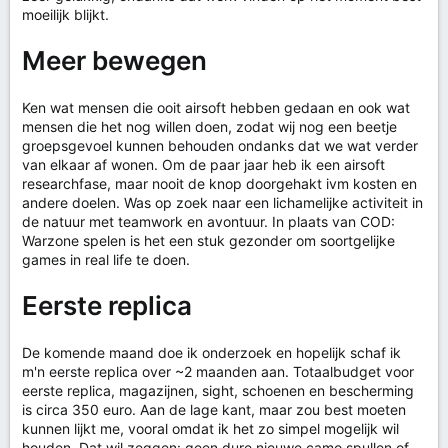
moeilijk blijkt.
Meer bewegen
Ken wat mensen die ooit airsoft hebben gedaan en ook wat
mensen die het nog willen doen, zodat wij nog een beetje
groepsgevoel kunnen behouden ondanks dat we wat verder
van elkaar af wonen. Om de paar jaar heb ik een airsoft
researchfase, maar nooit de knop doorgehakt ivm kosten en
andere doelen. Was op zoek naar een lichamelijke activiteit in
de natuur met teamwork en avontuur. In plaats van COD:
Warzone spelen is het een stuk gezonder om soortgelijke
games in real life te doen.
Eerste replica
De komende maand doe ik onderzoek en hopelijk schaf ik
m'n eerste replica over ~2 maanden aan. Totaalbudget voor
eerste replica, magazijnen, sight, schoenen en bescherming
is circa 350 euro. Aan de lage kant, maar zou best moeten
kunnen lijkt me, vooral omdat ik het zo simpel mogelijk wil
houden. Dat wil zeggen: geen dure nieuwe camo spullen of