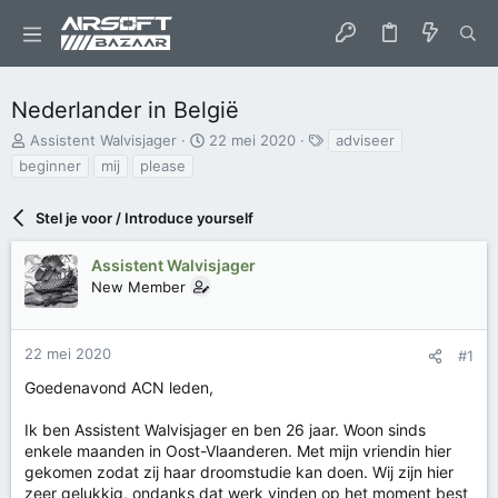
Nederlander in België
O
S
T
Assistent Walvisjager
22 mei 2020
adviseer
n
t
a
beginner
mij
please
d
a
g
e
r
s
r
Stel je voor / Introduce yourself
t
w
d
e
a
Assistent Walvisjager
r
t
New Member
p
u
s
m
t
22 mei 2020
#1
a
r
Goedenavond ACN leden,
t
e
Ik ben Assistent Walvisjager en ben 26 jaar. Woon sinds
r
enkele maanden in Oost-Vlaanderen. Met mijn vriendin hier
gekomen zodat zij haar droomstudie kan doen. Wij zijn hier
zeer gelukkig, ondanks dat werk vinden op het moment best