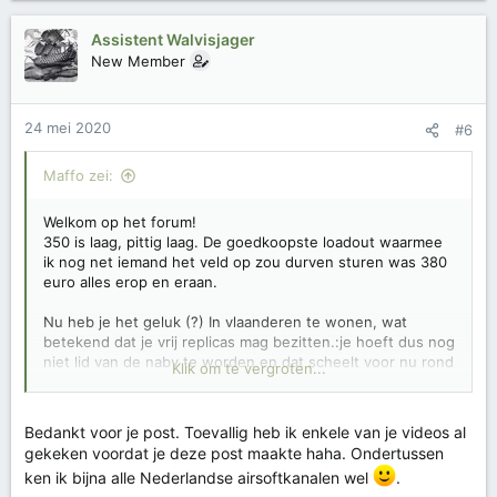
Assistent Walvisjager
New Member
24 mei 2020
#6
Maffo zei:
Welkom op het forum!
350 is laag, pittig laag. De goedkoopste loadout waarmee
ik nog net iemand het veld op zou durven sturen was 380
euro alles erop en eraan.
Nu heb je het geluk (?) In vlaanderen te wonen, wat
betekend dat je vrij replicas mag bezitten.:je hoeft dus nog
niet lid van de nabv te worden en dat scheelt voor nu rond
Klik om te vergroten...
de 112 euro. Als je terug naar Nederland gaat (of wanneer
vlaanderen opgaat in Nederland) moet je wel op tijd ervoor
zorgen dat je lid wordt van de nabv.
Bedankt voor je post. Toevallig heb ik enkele van je videos al
gekeken voordat je deze post maakte haha. Ondertussen
Mag ik je de volgende twee videos aanraden die ik
ken ik bijna alle Nederlandse airsoftkanalen wel
.
hierover in elkaar heb gezet?