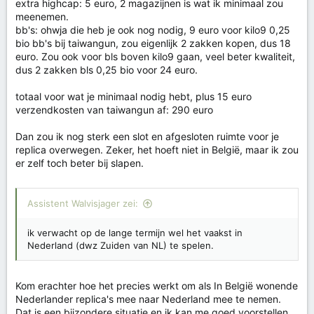
extra highcap: 5 euro, 2 magazijnen is wat ik minimaal zou
meenemen.
bb's: ohwja die heb je ook nog nodig, 9 euro voor kilo9 0,25
bio bb's bij taiwangun, zou eigenlijk 2 zakken kopen, dus 18
euro. Zou ook voor bls boven kilo9 gaan, veel beter kwaliteit,
dus 2 zakken bls 0,25 bio voor 24 euro.
totaal voor wat je minimaal nodig hebt, plus 15 euro
verzendkosten van taiwangun af: 290 euro
Dan zou ik nog sterk een slot en afgesloten ruimte voor je
replica overwegen. Zeker, het hoeft niet in België, maar ik zou
er zelf toch beter bij slapen.
Assistent Walvisjager zei:
ik verwacht op de lange termijn wel het vaakst in
Nederland (dwz Zuiden van NL) te spelen.
Kom erachter hoe het precies werkt om als In België wonende
Nederlander replica's mee naar Nederland mee te nemen.
Dat is een bijzondere situatie en ik kan me goed voorstellen