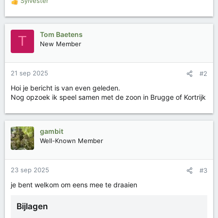
Sylvester
W
a
a
r
Tom Baetens
T
d
New Member
e
r
i
21 sep 2025
#2
n
g
Hoi je bericht is van even geleden.
e
Nog opzoek ik speel samen met de zoon in Brugge of Kortrijk
n
:
gambit
Well-Known Member
23 sep 2025
#3
je bent welkom om eens mee te draaien
Bijlagen