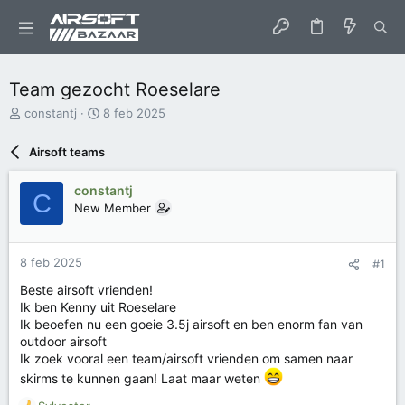
Team gezocht Roeselare
O
S
constantj
8 feb 2025
n
t
d
a
Airsoft teams
e
r
r
t
constantj
w
d
C
New Member
e
a
r
t
p
u
s
m
8 feb 2025
#1
t
Beste airsoft vrienden!
a
Ik ben Kenny uit Roeselare
r
Ik beoefen nu een goeie 3.5j airsoft en ben enorm fan van
t
e
outdoor airsoft
r
Ik zoek vooral een team/airsoft vrienden om samen naar
skirms te kunnen gaan! Laat maar weten