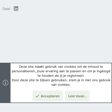
e
LinkedIn
Deel:
r
i
n
g
e
n
:
Deze site maakt gebruik van cookies om de inhoud te
personaliseren, jouw ervaring aan te passen en om je ingelogd
te houden als jij je registreert.
Door deze site te blijven gebruiken, stem je in met ons gebruik
van cookies.
Accepteren
Leer meer…