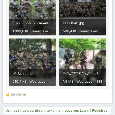
502735655_1258464049616271_5452977482478414659_n.jpg
DSC_1546.jpg
1.009,6 KB · Weergaven: 143
596,4 KB · Weergaven: 135
IMG_6958.jpg
IMG_20250712_111031.jpg
610,4 KB · Weergaven: 130
1,9 MB · Weergaven: 143
Zero2max
W
a
a
r
Je moet ingelogd zijn om te kunnen reageren. Log in | Registreer
d