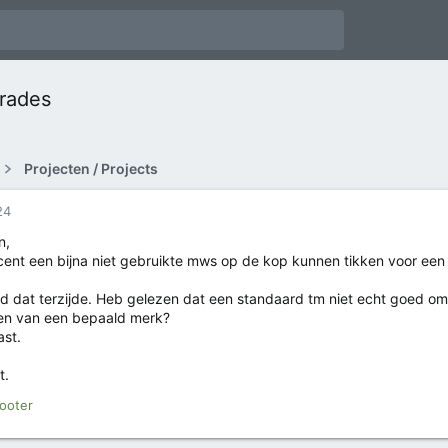
rades
Projecten / Projects
24
n,
cent een bijna niet gebruikte mws op de kop kunnen tikken voor een p
 dat terzijde. Heb gelezen dat een standaard tm niet echt goed om
en van een bepaald merk?
ast.
t.
ooter