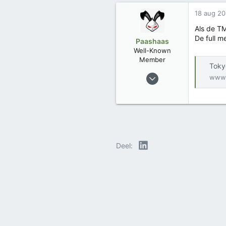
a
r
18 aug 2
d
e
Als de TM
r
De full m
Paashaas
i
Well-Known
n
Member
g
Toky
e
15 apr 2022
www.
n
313
:
125
Trophies
2
LinkedIn
Deel: