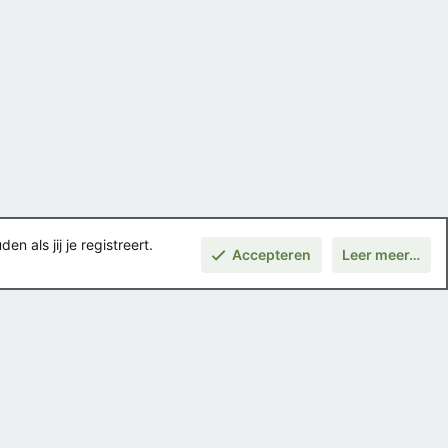
 als jij je registreert.
Accepteren
Leer meer…
Boven
Voorwaarden en regels
Privacybeleid
Help
Hoofdpagina