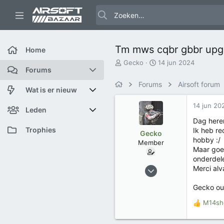
Tm mws cqbr gbbr upg
Home
O
S
Gecko
14 jun 2024
Forums
n
t
d
a
Forums
Airsoft forum
e
r
Nieuwe berichten
Wat is er nieuw
r
t
14 jun 20
w
d
Zoek forums
Featured content
Leden
e
a
Dag here
r
t
Nieuwe berichten
Huidige bezoekers
Trophies
Ik heb re
Gecko
p
u
hobby :/
Member
s
m
Maar goed
Nieuwe profiel berichten
Nieuwe profiel berichten
t
onderdel
a
11 mrt 2024
Merci alv
Laatste bijdragen
Zoek profiel berichten
r
13
t
Gecko ou
e
3
r
M14sh
W
a