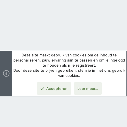
Deze site maakt gebruik van cookies om de inhoud te
personaliseren, jouw ervaring aan te passen en om je ingelogd
te houden als jij je registreert.
Door deze site te blijven gebruiken, stem je in met ons gebruik
van cookies.
Accepteren
Leer meer…
Boven
Nederlands
Voorwaarden en regels
Privacybeleid
Help
Hoofdpagina