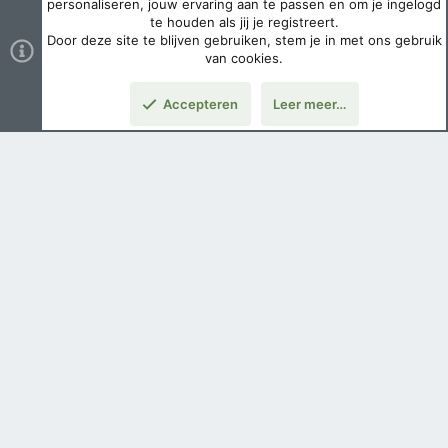
personaliseren, jouw ervaring aan te passen en om je ingelogd
te houden als jij je registreert.
Door deze site te blijven gebruiken, stem je in met ons gebruik
van cookies.
Accepteren
Leer meer…
Nederlands
Voorwaarden en regels
Privacybeleid
Help
Hoofdpagina
Copyright ©
2026 Airsoft Bazaar All Rights Reserved