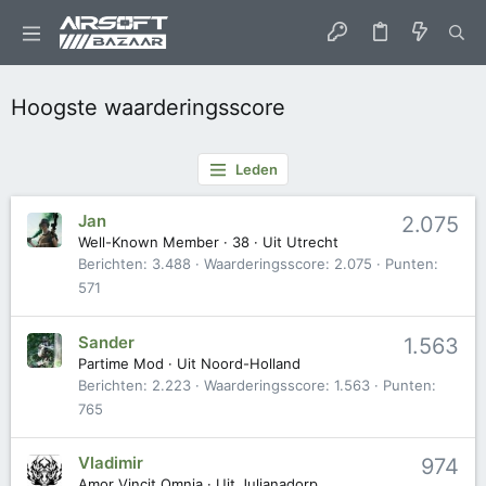
Hoogste waarderingsscore
Leden
Jan
2.075
Well-Known Member
·
38
·
Uit
Utrecht
Berichten
3.488
Waarderingsscore
2.075
Punten
571
Sander
1.563
Partime Mod
·
Uit
Noord-Holland
Berichten
2.223
Waarderingsscore
1.563
Punten
765
Vladimir
974
Amor Vincit Omnia
·
Uit
Julianadorp