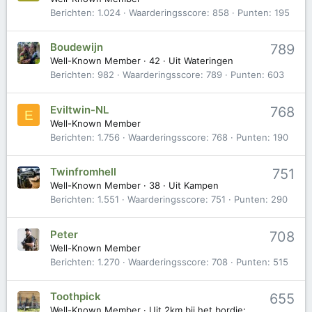
Berichten
1.024
Waarderingsscore
858
Punten
195
Boudewijn
789
Well-Known Member
·
42
·
Uit
Wateringen
Berichten
982
Waarderingsscore
789
Punten
603
Eviltwin-NL
768
E
Well-Known Member
Berichten
1.756
Waarderingsscore
768
Punten
190
Twinfromhell
751
Well-Known Member
·
38
·
Uit
Kampen
Berichten
1.551
Waarderingsscore
751
Punten
290
Peter
708
Well-Known Member
Berichten
1.270
Waarderingsscore
708
Punten
515
Toothpick
655
Well-Known Member
·
Uit
2km bij het bordje;