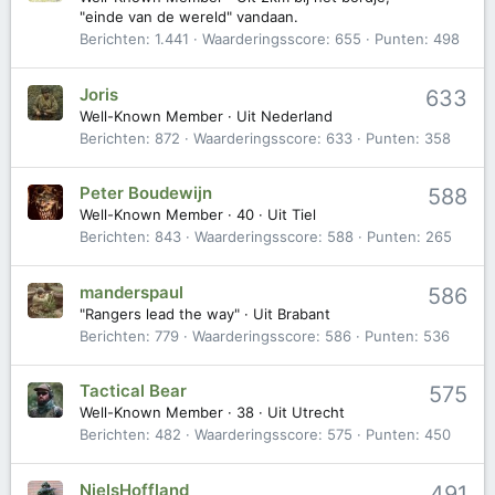
"einde van de wereld" vandaan.
Berichten
1.441
Waarderingsscore
655
Punten
498
Joris
633
Well-Known Member
·
Uit
Nederland
Berichten
872
Waarderingsscore
633
Punten
358
Peter Boudewijn
588
Well-Known Member
·
40
·
Uit
Tiel
Berichten
843
Waarderingsscore
588
Punten
265
manderspaul
586
"Rangers lead the way"
·
Uit
Brabant
Berichten
779
Waarderingsscore
586
Punten
536
Tactical Bear
575
Well-Known Member
·
38
·
Uit
Utrecht
Berichten
482
Waarderingsscore
575
Punten
450
NielsHoffland
491