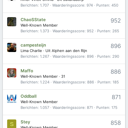
Berichten
1.707
Waarderingsscore
974
Punten
450
ChaoSState
952
Well-Known Member
Berichten
1.373
Waarderingsscore
952
Punten
265
campesteijn
896
Lima Charlie
·
Uit
Alphen aan den Rijn
Berichten
1.267
Waarderingsscore
896
Punten
290
Maffo
886
Well-Known Member
·
31
Berichten
1.224
Waarderingsscore
886
Punten
185
Oddball
871
Well-Known Member
Berichten
1.057
Waarderingsscore
871
Punten
175
Stey
858
S
Well-Known Member