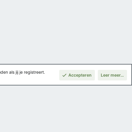
 als jij je registreert.
Accepteren
Leer meer…
Boven
Voorwaarden en regels
Privacybeleid
Help
Hoofdpagina