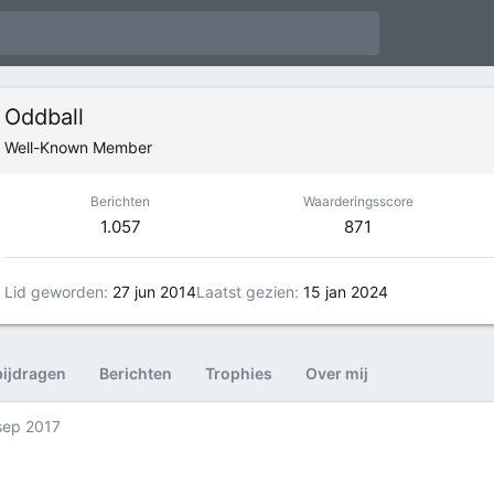
Oddball
Well-Known Member
Berichten
Waarderingsscore
1.057
871
Lid geworden
27 jun 2014
Laatst gezien
15 jan 2024
bijdragen
Berichten
Trophies
Over mij
sep 2017