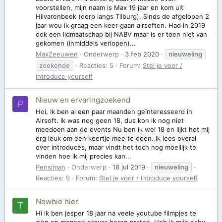
voorstellen, mijn naam is Max 19 jaar en kom uit
Hilvarenbeek (dorp langs Tilburg). Sinds de afgelopen 2
jaar wou ik graag een keer gaan airsoften. Had in 2019
ook een lidmaatschap bij NABV maar is er toen niet van
gekomen (inmiddels verlopen)...
MaxZeeuwen
Onderwerp
3 feb 2020
nieuweling
zoekende
Reacties: 5
Forum:
Stel je voor /
Introduce yourself
Nieuw en ervaringzoekend
P
Hoi, Ik ben al een paar maanden geïnteresseerd in
Airsoft. Ik was nog geen 18, dus kon ik nog niet
meedoen aan de events Nu ben ik wel 18 en lijkt het mij
erg leuk om een keertje mee te doen. Ik lees overal
over introducès, maar vindt het toch nog moeilijk te
vinden hoe ik mij precies kan...
Pensiman
Onderwerp
18 jul 2019
nieuweling
Reacties: 9
Forum:
Stel je voor / Introduce yourself
Newbie hier.
T
Hi ik ben jesper 18 jaar na veele youtube filmpjes te
zien en mensen erover horen praten. Heb ik mijn nabv