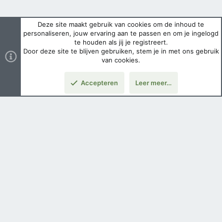
Deze site maakt gebruik van cookies om de inhoud te
personaliseren, jouw ervaring aan te passen en om je ingelogd
te houden als jij je registreert.
Door deze site te blijven gebruiken, stem je in met ons gebruik
van cookies.
Accepteren
Leer meer…
Boven
Nederlands
Voorwaarden en regels
Privacybeleid
Help
Hoofdpagina
Copyright ©
2026 Airsoft Bazaar All Rights Reserved