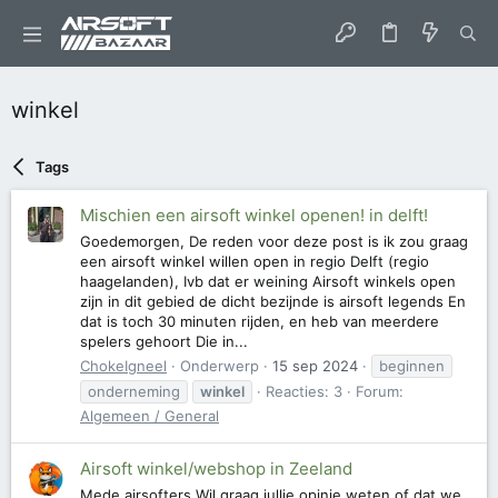
winkel
Tags
Mischien een airsoft winkel openen! in delft!
Goedemorgen, De reden voor deze post is ik zou graag
een airsoft winkel willen open in regio Delft (regio
haagelanden), Ivb dat er weining Airsoft winkels open
zijn in dit gebied de dicht bezijnde is airsoft legends En
dat is toch 30 minuten rijden, en heb van meerdere
spelers gehoort Die in...
ChokeIgneel
Onderwerp
15 sep 2024
beginnen
onderneming
winkel
Reacties: 3
Forum:
Algemeen / General
Airsoft winkel/webshop in Zeeland
Mede airsofters Wil graag jullie opinie weten of dat we