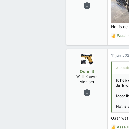
:
12 jan 2017
276
103
Trophies
5
Het is e
Paash
W
a
a
r
11 jun 20
d
e
Assault
r
Oom_B
i
Well-Known
n
Ik heb
Member
g
Ja ik w
e
23 dec 2025
n
Maar ik
80
:
56
Het is
Gaaf wat
Assaul