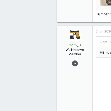
Hij moet 
6 jun 202
Oom_B 
Oom_B
Well-Known
Hij moe
Member
23 dec 2025
80
56