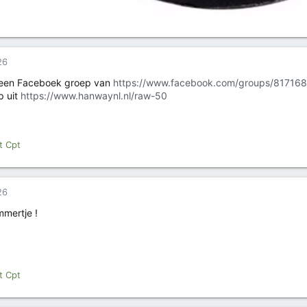
26
k een Faceboek groep van
https://www.facebook.com/groups/81716
p uit
https://www.hanwaynl.nl/raw-50
t Cpt
26
mertje !
t Cpt