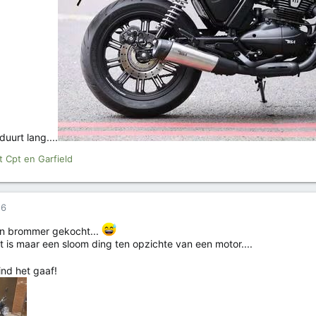
uurt lang....
t Cpt
en
Garfield
26
en brommer gekocht...
t is maar een sloom ding ten opzichte van een motor....
ind het gaaf!