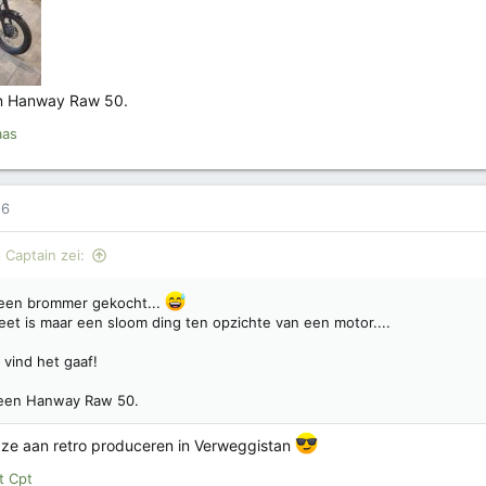
en Hanway Raw 50.
aas
26
 Captain zei:
 een brommer gekocht...
eet is maar een sloom ding ten opzichte van een motor....
 vind het gaaf!
 een Hanway Raw 50.
 ze aan retro produceren in Verweggistan
t Cpt