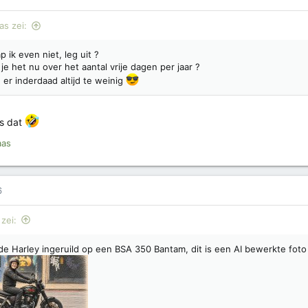
as zei:
p ik even niet, leg uit ?
je het nu over het aantal vrije dagen per jaar ?
n er inderdaad altijd te weinig
es dat
aas
6
zei:
de Harley ingeruild op een BSA 350 Bantam, dit is een AI bewerkte foto 