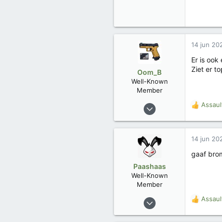
14 jun 20
Er is oo
Ziet er to
Oom_B
Well-Known
Member
23 dec 2025
Assaul
W
80
a
a
56
r
14 jun 20
d
e
gaaf brom
r
Paashaas
i
Well-Known
n
Member
g
e
15 apr 2022
Assaul
W
n
313
a
:
a