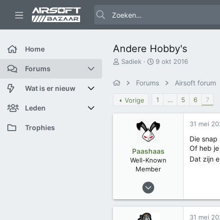
Andere Hobby's
Home
O
S
Sadiek
9 okt 2016
Forums
n
t
d
a
Forums
Airsoft forum
e
r
Nieuwe berichten
Wat is er nieuw
r
t
1
…
5
6
7
Vorige
w
d
Zoek forums
Featured content
Leden
e
a
r
t
31 mei 2
Nieuwe berichten
Huidige bezoekers
Trophies
p
u
Die snap i
s
m
Nieuwe profiel berichten
Nieuwe profiel berichten
Of heb je
t
Paashaas
a
Dat zijn 
Well-Known
Laatste bijdragen
Zoek profiel berichten
r
Member
t
15 apr 2022
e
r
313
125
31 mei 2
Trophies
2