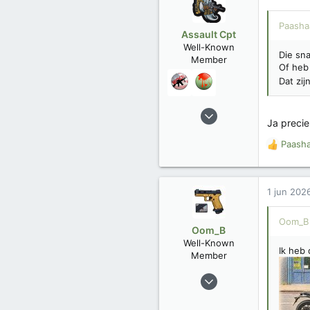
Paasha
Assault Cpt
Well-Known
Die sna
Member
Of heb 
Dat zij
12 jan 2017
Ja preci
276
Paash
103
W
Trophies
5
a
a
r
1 jun 202
d
e
Oom_B 
r
Oom_B
i
Well-Known
n
Ik heb 
Member
g
e
23 dec 2025
n
80
:
56