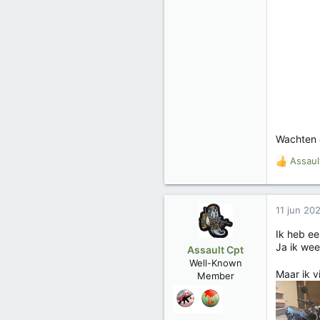
Wachten d
Assaul
W
a
a
r
11 jun 20
d
e
Ik heb e
r
Ja ik wee
Assault Cpt
i
Well-Known
n
Maar ik v
Member
g
e
n