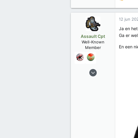
W
a
a
r
12 jun 20
d
e
Ja en het
r
Ga er wel
Assault Cpt
i
Well-Known
n
En een ni
Member
g
e
n
:
12 jan 2017
276
103
Trophies
5