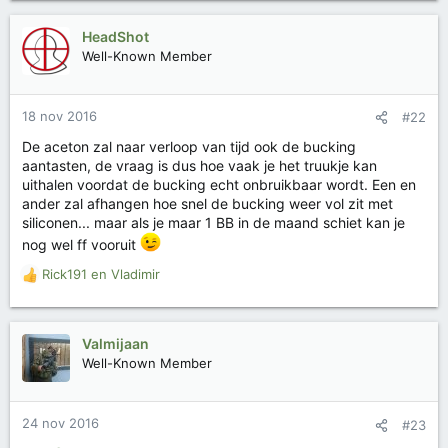
HeadShot
Well-Known Member
18 nov 2016
#22
De aceton zal naar verloop van tijd ook de bucking
aantasten, de vraag is dus hoe vaak je het truukje kan
uithalen voordat de bucking echt onbruikbaar wordt. Een en
ander zal afhangen hoe snel de bucking weer vol zit met
siliconen... maar als je maar 1 BB in de maand schiet kan je
nog wel ff vooruit
Rick191
en
Vladimir
W
a
a
r
Valmijaan
d
Well-Known Member
e
r
i
24 nov 2016
#23
n
g