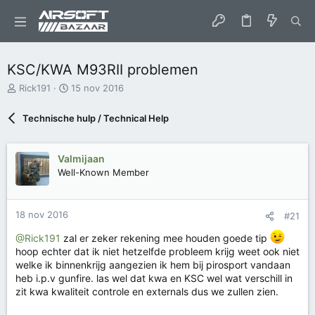
KSC/KWA M93RII problemen
O
S
Rick191
15 nov 2016
n
t
d
a
Technische hulp / Technical Help
e
r
r
t
w
d
Valmijaan
e
a
Well-Known Member
r
t
p
u
s
m
t
18 nov 2016
#21
a
@Rick191
zal er zeker rekening mee houden goede tip
r
hoop echter dat ik niet hetzelfde probleem krijg weet ook niet
t
welke ik binnenkrijg aangezien ik hem bij pirosport vandaan
e
r
heb i.p.v gunfire. las wel dat kwa en KSC wel wat verschill in
zit kwa kwaliteit controle en externals dus we zullen zien.