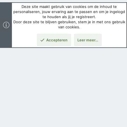
Deze site maakt gebruik van cookies om de inhoud te
personaliseren, jouw ervaring aan te passen en om je ingelogd
te houden als jij je registreert.
Door deze site te blijven gebruiken, stem je in met ons gebruik
van cookies.
Accepteren
Leer meer…
Nederlands
Voorwaarden en regels
Privacybeleid
Help
Hoofdpagina
Copyright ©
2026 Airsoft Bazaar All Rights Reserved