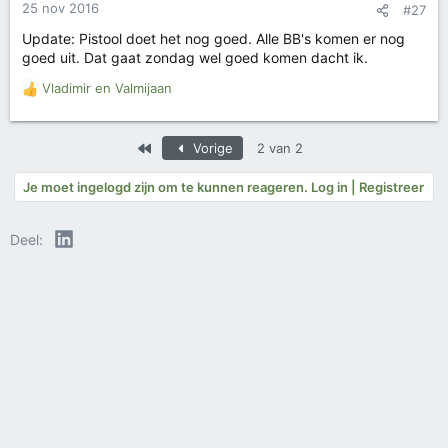
25 nov 2016
#27
Update: Pistool doet het nog goed. Alle BB's komen er nog
goed uit. Dat gaat zondag wel goed komen dacht ik.
Vladimir
en
Valmijaan
W
a
a
Eerste
Vorige
2 van 2
r
d
e
Je moet ingelogd zijn om te kunnen reageren. Log in | Registreer
r
i
LinkedIn
Deel:
n
g
e
n
: