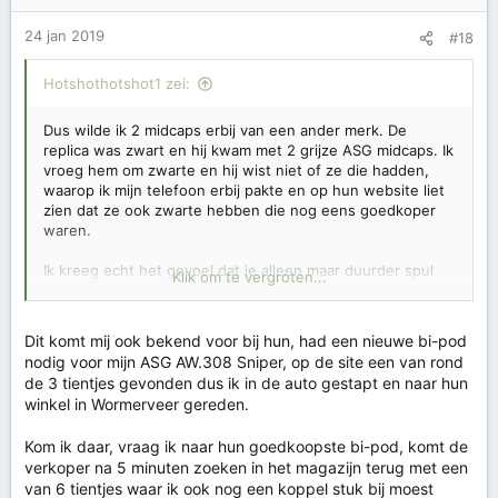
24 jan 2019
#18
Hotshothotshot1 zei:
Dus wilde ik 2 midcaps erbij van een ander merk. De
replica was zwart en hij kwam met 2 grijze ASG midcaps. Ik
vroeg hem om zwarte en hij wist niet of ze die hadden,
waarop ik mijn telefoon erbij pakte en op hun website liet
zien dat ze ook zwarte hebben die nog eens goedkoper
waren.
Ik kreeg echt het gevoel dat ie alleen maar duurder spul
Klik om te vergroten...
wilde verkopen. Dat begrijp ik enigzins wel, maar dit was
een beetje te duidelijk. Een ander persoon die minder
stevig in zijn schoenen staat, was misshien met veel
Dit komt mij ook bekend voor bij hun, had een nieuwe bi-pod
duurder spul naar huis gegaan dat ie van plan was.
nodig voor mijn ASG AW.308 Sniper, op de site een van rond
de 3 tientjes gevonden dus ik in de auto gestapt en naar hun
winkel in Wormerveer gereden.
Kom ik daar, vraag ik naar hun goedkoopste bi-pod, komt de
verkoper na 5 minuten zoeken in het magazijn terug met een
van 6 tientjes waar ik ook nog een koppel stuk bij moest