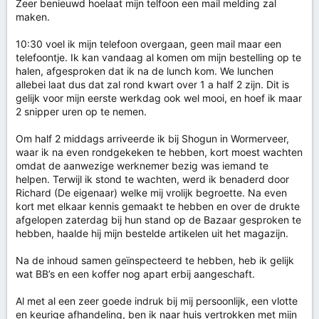
Zeer benieuwd hoelaat mijn telfoon een mail melding zal
maken.
10:30 voel ik mijn telefoon overgaan, geen mail maar een
telefoontje. Ik kan vandaag al komen om mijn bestelling op te
halen, afgesproken dat ik na de lunch kom. We lunchen
allebei laat dus dat zal rond kwart over 1 a half 2 zijn. Dit is
gelijk voor mijn eerste werkdag ook wel mooi, en hoef ik maar
2 snipper uren op te nemen.
Om half 2 middags arriveerde ik bij Shogun in Wormerveer,
waar ik na even rondgekeken te hebben, kort moest wachten
omdat de aanwezige werknemer bezig was iemand te
helpen. Terwijl ik stond te wachten, werd ik benaderd door
Richard (De eigenaar) welke mij vrolijk begroette. Na even
kort met elkaar kennis gemaakt te hebben en over de drukte
afgelopen zaterdag bij hun stand op de Bazaar gesproken te
hebben, haalde hij mijn bestelde artikelen uit het magazijn.
Na de inhoud samen geïnspecteerd te hebben, heb ik gelijk
wat BB’s en een koffer nog apart erbij aangeschaft.
Al met al een zeer goede indruk bij mij persoonlijk, een vlotte
en keurige afhandeling, ben ik naar huis vertrokken met mijn