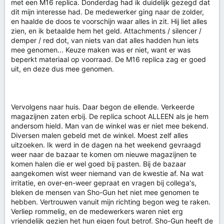
met een M16 replica. Donderdag had ik duidelijk gezegd dat
dit mijn interesse had. De medewerker ging naar de zolder,
en haalde de doos te voorschijn waar alles in zit. Hij liet alles
zien, en ik betaalde hem het geld. Attachments / silencer /
demper / red dot, van niets van dat alles hadden hun iets
mee genomen... Keuze maken was er niet, want er was
beperkt materiaal op voorraad. De M16 replica zag er goed
uit, en deze dus mee genomen.
Vervolgens naar huis. Daar begon de ellende. Verkeerde
magazijnen zaten erbij. De replica schoot ALLEEN als je hem
andersom hield. Man van de winkel was er niet mee bekend.
Diversen malen gebeld met de winkel. Moest zelf alles
uitzoeken. Ik werd in de dagen na het weekend gevraagd
weer naar de bazaar te komen om nieuwe magazijnen te
komen halen die er wel goed bij pasten. Bij de bazaar
aangekomen wist weer niemand van de kwestie af. Na wat
irritatie, en over-en-weer gepraat en vragen bij collega's,
bleken de mensen van Sho-Gun het niet mee genomen te
hebben. Vertrouwen vanuit mijn richting begon weg te raken.
Verliep rommelig, en de medewerkers waren niet erg
vriendelijk gezien het hun eigen fout betrof. Sho-Gun heeft de