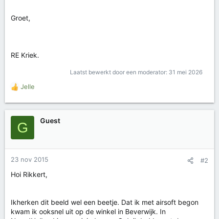
Groet,
RE Kriek.
Laatst bewerkt door een moderator:
31 mei 2026
Jelle
W
a
a
r
Guest
G
d
e
r
i
23 nov 2015
#2
n
g
Hoi Rikkert,
e
n
:
Ikherken dit beeld wel een beetje. Dat ik met airsoft begon
kwam ik ooksnel uit op de winkel in Beverwijk. In