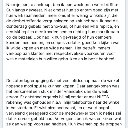
Na mijn eerste aankoop, ben ik een week erna weer bij Sho-
Gun langs geweest. Niet omdat hun zo enorm goed zijn met
hun werkzaamheden, meer omdat er weinig winkels zijn die
de desbetreffende vergunningen op zak hebben. Ik had de
donderdag gebeld met Sho-Gun, of hun een M16 replica, en
een M4 replica mee konden nemen richting hun marktkraam
op de bazaar. Oók had ik hun gevraagd of hun dempers
konden mee nemen, en scopes zodat ik goed kon kijken wat
ik wilde kopen en mee wilde nemen. Het betreft immers
verkoop aan klanten met respectievelijke voorkeuren voor
welke materialen hun willen gebruiken en in bezit hebben!
De zaterdag erop ging ik met veel blijdschap naar de winkel
hopende mooi spul te kunnen kopen. Daar aangekomen was
het personeel een stuk minder vriendelijk dan de week
ervoor. Er ontstond ergernis bij mij omdat er met NIETS
rekening was gehouden n.a.v. mijn telefoontje naar de winkel
in Amsterdam. Er wist niemand vanaf, en er werd nogal
vervelend gereageerd door de medewerker toen ik netjes zei
dat ik ervoor gebeld had. Vervolgens ben ik wezen kijken wat
ze dan wel op voorraad hadden. Hun kwamen op de proppen