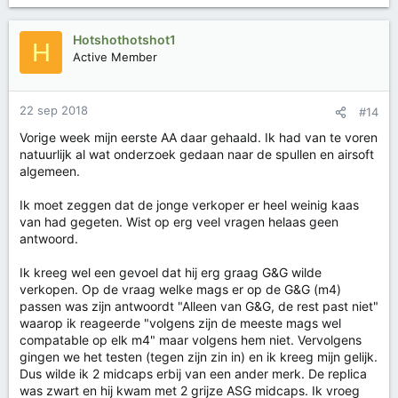
Hotshothotshot1
H
Active Member
22 sep 2018
#14
Vorige week mijn eerste AA daar gehaald. Ik had van te voren
natuurlijk al wat onderzoek gedaan naar de spullen en airsoft
algemeen.
Ik moet zeggen dat de jonge verkoper er heel weinig kaas
van had gegeten. Wist op erg veel vragen helaas geen
antwoord.
Ik kreeg wel een gevoel dat hij erg graag G&G wilde
verkopen. Op de vraag welke mags er op de G&G (m4)
passen was zijn antwoordt "Alleen van G&G, de rest past niet"
waarop ik reageerde "volgens zijn de meeste mags wel
compatable op elk m4" maar volgens hem niet. Vervolgens
gingen we het testen (tegen zijn zin in) en ik kreeg mijn gelijk.
Dus wilde ik 2 midcaps erbij van een ander merk. De replica
was zwart en hij kwam met 2 grijze ASG midcaps. Ik vroeg