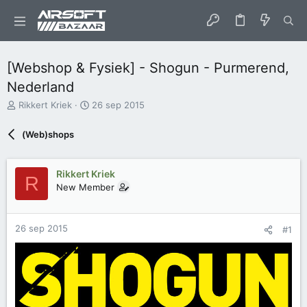
[Webshop & Fysiek] - Shogun - Purmerend,
Nederland
O
S
Rikkert Kriek
26 sep 2015
n
t
d
a
(Web)shops
e
r
r
t
w
d
Rikkert Kriek
R
e
a
New Member
r
t
p
u
s
m
t
26 sep 2015
#1
a
r
t
e
r