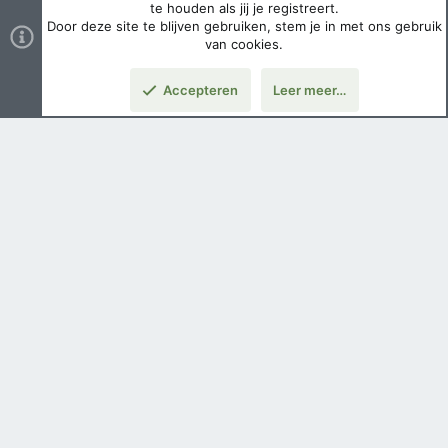
te houden als jij je registreert.
Door deze site te blijven gebruiken, stem je in met ons gebruik
van cookies.
Accepteren
Leer meer…
Nederlands
Voorwaarden en regels
Privacybeleid
Help
Hoofdpagina
Copyright ©
2026 Airsoft Bazaar All Rights Reserved