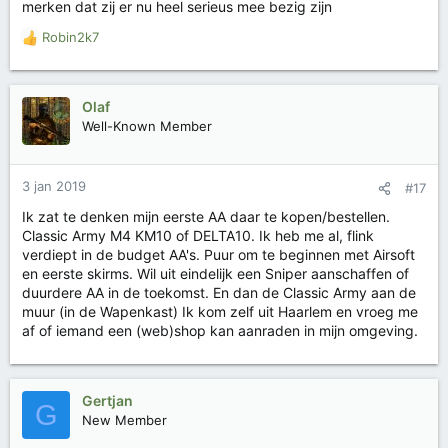
merken dat zij er nu heel serieus mee bezig zijn
Robin2k7
W
a
a
r
Olaf
d
Well-Known Member
e
r
i
3 jan 2019
#17
n
g
Ik zat te denken mijn eerste AA daar te kopen/bestellen.
e
Classic Army M4 KM10 of DELTA10. Ik heb me al, flink
n
verdiept in de budget AA's. Puur om te beginnen met Airsoft
:
en eerste skirms. Wil uit eindelijk een Sniper aanschaffen of
duurdere AA in de toekomst. En dan de Classic Army aan de
muur (in de Wapenkast) Ik kom zelf uit Haarlem en vroeg me
af of iemand een (web)shop kan aanraden in mijn omgeving.
Gertjan
G
New Member