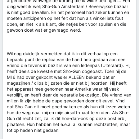
afgehouden vanwege de korting die ik wilde bedingen... Eén
ding weet ik wel; Sho-Gun Amsterdam / Beverwijkse bazaar
is niet goed bevallen. En het personeel had zeker kunnen en
moeten anticiperen op het feit dat hun als winkel iets fout
doen, en niet ik als klant, die netjes belt voor spullen en die
gewoon doet wat er gevraagd werd.
Wil nog duidelijk vermelden dat ik in dit verhaal op een
bepaald punt de replica van de hand heb gedaan aan een
vriend die tevens in bezit is van een ledenpas (Uiteraard). Hij
heeft deels de kwestie met Sho-Gun opgepakt. Toen hij de
M16 had over gekocht was er ALLEEN bekend dat er
magazijnen / clips bij zaten die er niet bij hoorden. Hij heeft
het apparaat mee genomen naar Amerika waar hij vaak
verblijft, en heeft daar de reparatie bekostigd. Die vriend van
mij en ik zijn beide de dupe geworden door dit euvel. Vind
dat Sho-Gun dit moet goedmaken en als hun dit lezen weten
hun de weg naar mij en mijn airsoft-maat te vinden. Als Sho-
Gun dit recht zet, zal ik dit hoe-dan-ook op deze post erbij
plaatsen. Hun hebben het e.e.a. al kunnen rechtzetten, maar
tot op heden niet gedaan.