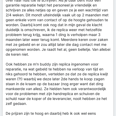
over naar huis toe te schrijven. Als je daar bent voor een
garantie reparatie helpt het personeel je vriendelijk en
schrijven ze alles netjes op en geven ze je een wachttijd van
2/4 weken. Dit mondt uiteindelijk vaak uit op 2 maanden met
geen enkele vorm van contact of op de hoogte gehouden te
worden. Daarbij komt ook nog dat in mijn geval de klacht
duidelijk is omschreven, ik de replica weer met hetzelfde
probleem terug krijg, waarna 1 ding is verholpen maar 3
maanden later weer terug komt. Meerdere keren over zaken
met ze gebeld en er zou altijd later die dag contact met me
opgenomen worden. Je raadt het al, geen belletje. Van allebei
de keren niet.
Ook hebben ze m'n buddy zijn replica ingenomen voor
reparatie, na wat gebeld te hebben na verloop van tijd en
niks gehoord te hebben, vertelden ze dat ze de replica kwijt
waren (?!) waarbij we deze later 2de hands te koop zagen
staan in de kraam op de bazaar (nog erger want dat ding
mankeerde van alles). Ze hielden hem ook verantwoordelijk
voor de problemen met zijn handreplica en schuiven de
schuld naar de koper of de leverancier, nooit hebben ze het
zelf gedaan.
De prijzen zijn te hoog en daarbij heb ik ook wel eens