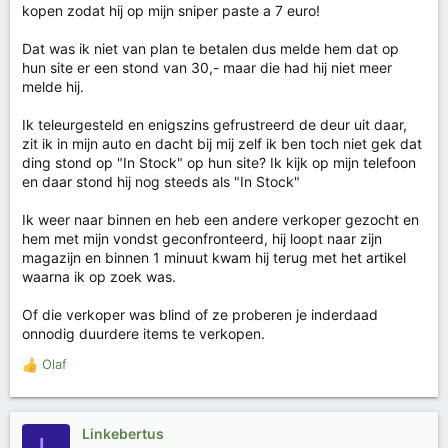
kopen zodat hij op mijn sniper paste a 7 euro!
Dat was ik niet van plan te betalen dus melde hem dat op
hun site er een stond van 30,- maar die had hij niet meer
melde hij.
Ik teleurgesteld en enigszins gefrustreerd de deur uit daar,
zit ik in mijn auto en dacht bij mij zelf ik ben toch niet gek dat
ding stond op "In Stock" op hun site? Ik kijk op mijn telefoon
en daar stond hij nog steeds als "In Stock"
Ik weer naar binnen en heb een andere verkoper gezocht en
hem met mijn vondst geconfronteerd, hij loopt naar zijn
magazijn en binnen 1 minuut kwam hij terug met het artikel
waarna ik op zoek was.
Of die verkoper was blind of ze proberen je inderdaad
onnodig duurdere items te verkopen.
Olaf
W
a
a
r
Linkebertus
L
d