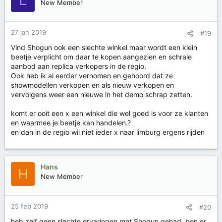
New Member
e
r
i
27 jan 2019
#19
n
g
Vind Shogun ook een slechte winkel maar wordt een klein
e
beetje verplicht om daar te kopen aangezien en schrale
n
aanbod aan replica verkopers in de regio.
:
Ook heb ik al eerder vernomen en gehoord dat ze
showmodellen verkopen en als nieuw verkopen en
vervolgens weer een nieuwe in het demo schrap zetten.
komt er ooit een x een winkel die wel goed is voor ze klanten
en waarmee je beetje kan handelen.?
en dan in de regio wil niet ieder x naar limburg ergens rijden
Hans
H
New Member
25 feb 2019
#20
heb zelf geen slechte ervaringen met Shogun gehad, ben er