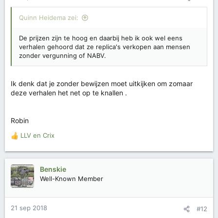
Quinn Heidema zei:
De prijzen zijn te hoog en daarbij heb ik ook wel eens
verhalen gehoord dat ze replica's verkopen aan mensen
zonder vergunning of NABV.
Ik denk dat je zonder bewijzen moet uitkijken om zomaar
deze verhalen het net op te knallen .
Robin
LLV
en
Crix
W
a
a
r
Benskie
d
Well-Known Member
e
r
i
21 sep 2018
#12
n
g