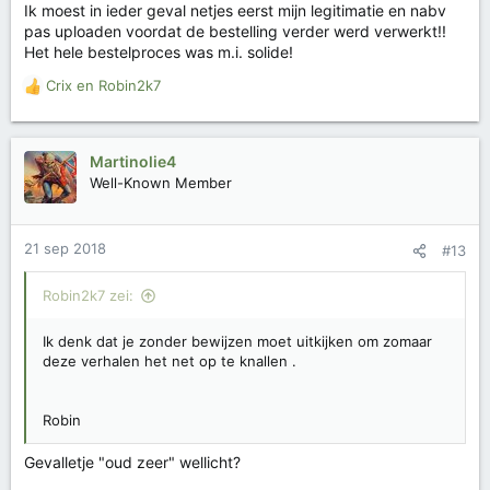
Ik moest in ieder geval netjes eerst mijn legitimatie en nabv
e
pas uploaden voordat de bestelling verder werd verwerkt!!
n
Het hele bestelproces was m.i. solide!
:
Crix
en
Robin2k7
W
a
a
r
Martinolie4
d
Well-Known Member
e
r
i
21 sep 2018
#13
n
g
e
Robin2k7 zei:
n
:
Ik denk dat je zonder bewijzen moet uitkijken om zomaar
deze verhalen het net op te knallen .
Robin
Gevalletje "oud zeer" wellicht?