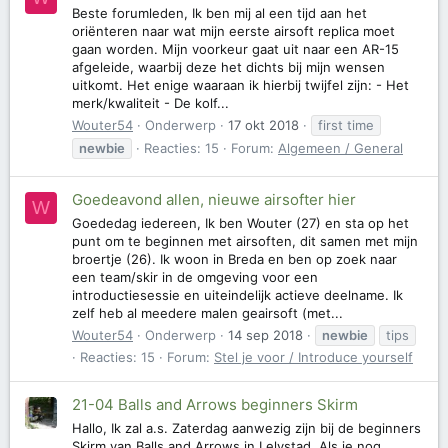
Beste forumleden, Ik ben mij al een tijd aan het
oriënteren naar wat mijn eerste airsoft replica moet
gaan worden. Mijn voorkeur gaat uit naar een AR-15
afgeleide, waarbij deze het dichts bij mijn wensen
uitkomt. Het enige waaraan ik hierbij twijfel zijn: - Het
merk/kwaliteit - De kolf...
Wouter54
Onderwerp
17 okt 2018
first time
newbie
Reacties: 15
Forum:
Algemeen / General
Goedeavond allen, nieuwe airsofter hier
W
Goededag iedereen, Ik ben Wouter (27) en sta op het
punt om te beginnen met airsoften, dit samen met mijn
broertje (26). Ik woon in Breda en ben op zoek naar
een team/skir in de omgeving voor een
introductiesessie en uiteindelijk actieve deelname. Ik
zelf heb al meedere malen geairsoft (met...
Wouter54
Onderwerp
14 sep 2018
newbie
tips
Reacties: 15
Forum:
Stel je voor / Introduce yourself
21-04 Balls and Arrows beginners Skirm
Hallo, Ik zal a.s. Zaterdag aanwezig zijn bij de beginners
Skirm van Balls and Arrows in Lelystad. Als je nog