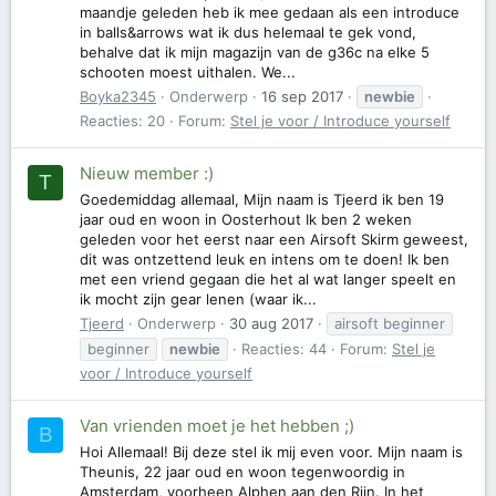
maandje geleden heb ik mee gedaan als een introduce
in balls&arrows wat ik dus helemaal te gek vond,
behalve dat ik mijn magazijn van de g36c na elke 5
schooten moest uithalen. We...
Boyka2345
Onderwerp
16 sep 2017
newbie
Reacties: 20
Forum:
Stel je voor / Introduce yourself
Nieuw member :)
T
Goedemiddag allemaal, Mijn naam is Tjeerd ik ben 19
jaar oud en woon in Oosterhout Ik ben 2 weken
geleden voor het eerst naar een Airsoft Skirm geweest,
dit was ontzettend leuk en intens om te doen! Ik ben
met een vriend gegaan die het al wat langer speelt en
ik mocht zijn gear lenen (waar ik...
Tjeerd
Onderwerp
30 aug 2017
airsoft beginner
beginner
newbie
Reacties: 44
Forum:
Stel je
voor / Introduce yourself
Van vrienden moet je het hebben ;)
B
Hoi Allemaal! Bij deze stel ik mij even voor. Mijn naam is
Theunis, 22 jaar oud en woon tegenwoordig in
Amsterdam, voorheen Alphen aan den Rijn. In het