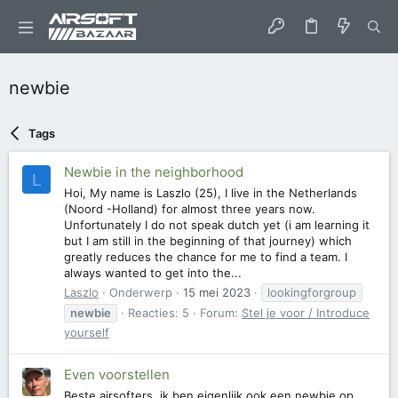
newbie
Tags
Newbie in the neighborhood
L
Hoi, My name is Laszlo (25), I live in the Netherlands
(Noord -Holland) for almost three years now.
Unfortunately I do not speak dutch yet (i am learning it
but I am still in the beginning of that journey) which
greatly reduces the chance for me to find a team. I
always wanted to get into the...
Laszlo
Onderwerp
15 mei 2023
lookingforgroup
newbie
Reacties: 5
Forum:
Stel je voor / Introduce
yourself
Even voorstellen
Beste airsofters, ik ben eigenlijk ook een newbie op