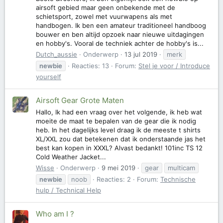
airsoft gebied maar geen onbekende met de
schietsport, zowel met vuurwapens als met
handbogen. Ik ben een amateur traditioneel handboog
bouwer en ben altijd opzoek naar nieuwe uitdagingen
en hobby's. Vooral de techniek achter de hobby's is...
Dutch_aussie
Onderwerp
13 jul 2019
merk
newbie
Reacties: 13
Forum:
Stel je voor / Introduce
yourself
Airsoft Gear Grote Maten
Hallo, Ik had een vraag over het volgende, ik heb wat
moeite de maat te bepalen van de gear die ik nodig
heb. In het dagelijks level draag ik de meeste t shirts
XL/XXL zou dat betekenen dat ik onderstaande jas het
best kan kopen in XXXL? Alvast bedankt! 101inc TS 12
Cold Weather Jacket...
Wisse
Onderwerp
9 mei 2019
gear
multicam
newbie
noob
Reacties: 2
Forum:
Technische
hulp / Technical Help
Who am I ?