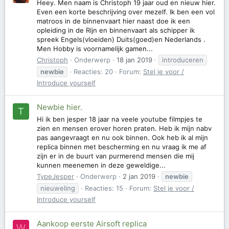
Heey. Men naam is Christoph 19 jaar oud en nieuw hier.
Even een korte beschrijving over mezelf. Ik ben een vol
matroos in de binnenvaart hier naast doe ik een
opleiding in de Rijn en binnenvaart als schipper ik
spreek Engels(vloeiden) Duits(goed)en Nederlands .
Men Hobby is voornamelijk gamen...
Christoph
Onderwerp
18 jan 2019
introduceren
newbie
Reacties: 20
Forum:
Stel je voor /
Introduce yourself
Newbie hier.
T
Hi ik ben jesper 18 jaar na veele youtube filmpjes te
zien en mensen erover horen praten. Heb ik mijn nabv
pas aangevraagt en nu ook binnen. Ook heb ik al mijn
replica binnen met bescherming en nu vraag ik me af
zijn er in de buurt van purmerend mensen die mij
kunnen meenemen in deze geweldige...
TypeJesper
Onderwerp
2 jan 2019
newbie
nieuweling
Reacties: 15
Forum:
Stel je voor /
Introduce yourself
Aankoop eerste Airsoft replica
W