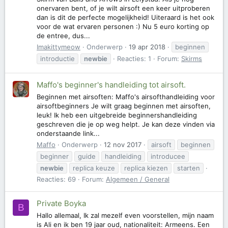
onervaren bent, of je wilt airsoft een keer uitproberen
dan is dit de perfecte mogelijkheid! Uiteraard is het ook
voor de wat ervaren personen :) Nu 5 euro korting op
de entree, dus...
Imakittymeow
Onderwerp
19 apr 2018
beginnen
introductie
newbie
Reacties: 1
Forum:
Skirms
Maffo's beginner's handleiding tot airsoft.
Beginnen met airsoften: Maffo's airsofthandleiding voor
airsoftbeginners Je wilt graag beginnen met airsoften,
leuk! Ik heb een uitgebreide beginnershandleiding
geschreven die je op weg helpt. Je kan deze vinden via
onderstaande link...
Maffo
Onderwerp
12 nov 2017
airsoft
beginnen
beginner
guide
handleiding
introducee
newbie
replica keuze
replica kiezen
starten
Reacties: 69
Forum:
Algemeen / General
Private Boyka
B
Hallo allemaal, Ik zal mezelf even voorstellen, mijn naam
is Ali en ik ben 19 jaar oud, nationaliteit: Armeens. Een