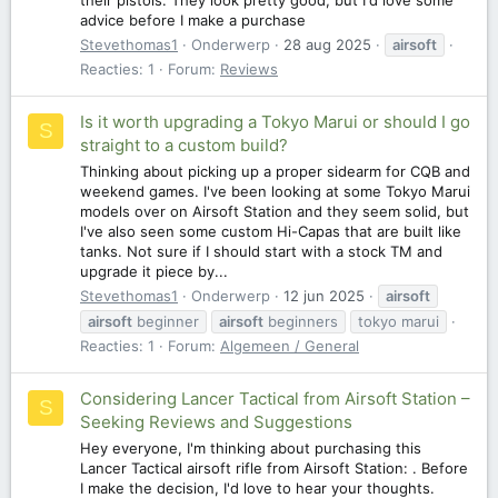
advice before I make a purchase
Stevethomas1
Onderwerp
28 aug 2025
airsoft
Reacties: 1
Forum:
Reviews
Is it worth upgrading a Tokyo Marui or should I go
S
straight to a custom build?
Thinking about picking up a proper sidearm for CQB and
weekend games. I've been looking at some Tokyo Marui
models over on Airsoft Station and they seem solid, but
I've also seen some custom Hi-Capas that are built like
tanks. Not sure if I should start with a stock TM and
upgrade it piece by...
Stevethomas1
Onderwerp
12 jun 2025
airsoft
airsoft
beginner
airsoft
beginners
tokyo marui
Reacties: 1
Forum:
Algemeen / General
Considering Lancer Tactical from Airsoft Station –
S
Seeking Reviews and Suggestions
Hey everyone, I'm thinking about purchasing this
Lancer Tactical airsoft rifle from Airsoft Station: . Before
I make the decision, I'd love to hear your thoughts.