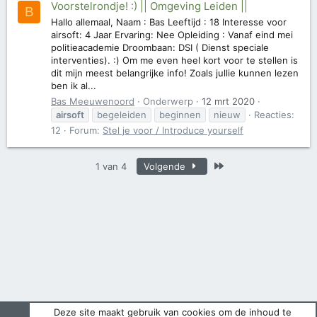
Voorstelrondje! :) || Omgeving Leiden ||
B
Hallo allemaal, Naam : Bas Leeftijd : 18 Interesse voor
airsoft: 4 Jaar Ervaring: Nee Opleiding : Vanaf eind mei
politieacademie Droombaan: DSI ( Dienst speciale
interventies). :) Om me even heel kort voor te stellen is
dit mijn meest belangrijke info! Zoals jullie kunnen lezen
ben ik al...
Bas Meeuwenoord
Onderwerp
12 mrt 2020
airsoft
begeleiden
beginnen
nieuw
Reacties:
12
Forum:
Stel je voor / Introduce yourself
Laatste
1 van 4
Volgende
Deze site maakt gebruik van cookies om de inhoud te