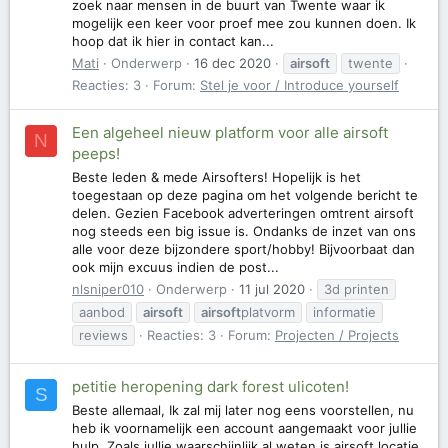
zoek naar mensen in de buurt van Twente waar ik
mogelijk een keer voor proef mee zou kunnen doen. Ik
hoop dat ik hier in contact kan...
Mati
Onderwerp
16 dec 2020
airsoft
twente
Reacties: 3
Forum:
Stel je voor / Introduce yourself
Een algeheel nieuw platform voor alle airsoft
N
peeps!
Beste leden & mede Airsofters! Hopelijk is het
toegestaan op deze pagina om het volgende bericht te
delen. Gezien Facebook adverteringen omtrent airsoft
nog steeds een big issue is. Ondanks de inzet van ons
alle voor deze bijzondere sport/hobby! Bijvoorbaat dan
ook mijn excuus indien de post...
nlsniper010
Onderwerp
11 jul 2020
3d printen
aanbod
airsoft
airsoft
platvorm
informatie
reviews
Reacties: 3
Forum:
Projecten / Projects
petitie heropening dark forest ulicoten!
S
Beste allemaal, Ik zal mij later nog eens voorstellen, nu
heb ik voornamelijk een account aangemaakt voor jullie
hulp. Zoals jullie waarschijnlijk al weten is airsoft locatie