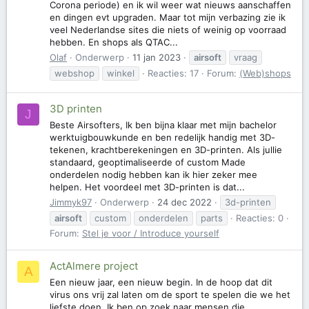
Corona periode) en ik wil weer wat nieuws aanschaffen
en dingen evt upgraden. Maar tot mijn verbazing zie ik
veel Nederlandse sites die niets of weinig op voorraad
hebben. En shops als QTAC...
Olaf
Onderwerp
11 jan 2023
airsoft
vraag
webshop
winkel
Reacties: 17
Forum:
(Web)shops
3D printen
J
Beste Airsofters, Ik ben bijna klaar met mijn bachelor
werktuigbouwkunde en ben redelijk handig met 3D-
tekenen, krachtberekeningen en 3D-printen. Als jullie
standaard, geoptimaliseerde of custom Made
onderdelen nodig hebben kan ik hier zeker mee
helpen. Het voordeel met 3D-printen is dat...
Jimmyk97
Onderwerp
24 dec 2022
3d-printen
airsoft
custom
onderdelen
parts
Reacties: 0
Forum:
Stel je voor / Introduce yourself
ActAlmere project
A
Een nieuw jaar, een nieuw begin. In de hoop dat dit
virus ons vrij zal laten om de sport te spelen die we het
liefste doen. Ik ben op zoek naar mensen die