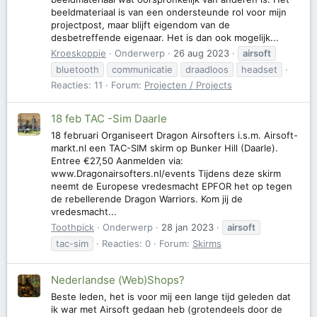
beeldmateriaal is van een ondersteunde rol voor mijn
projectpost, maar blijft eigendom van de
desbetreffende eigenaar. Het is dan ook mogelijk...
Kroeskoppie
Onderwerp
26 aug 2023
airsoft
bluetooth
communicatie
draadloos
headset
Reacties: 11
Forum:
Projecten / Projects
18 feb TAC -Sim Daarle
18 februari Organiseert Dragon Airsofters i.s.m. Airsoft-
markt.nl een TAC-SIM skirm op Bunker Hill (Daarle).
Entree €27,50 Aanmelden via:
www.Dragonairsofters.nl/events Tijdens deze skirm
neemt de Europese vredesmacht EPFOR het op tegen
de rebellerende Dragon Warriors. Kom jij de
vredesmacht...
Toothpick
Onderwerp
28 jan 2023
airsoft
tac-sim
Reacties: 0
Forum:
Skirms
Nederlandse (Web)Shops?
Beste leden, het is voor mij een lange tijd geleden dat
ik war met Airsoft gedaan heb (grotendeels door de