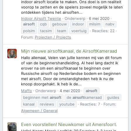
indoor airsoft locatie te maken. Ons doel is om realiteit
voorop te zetten en de spelers zoveel mogelijk te laten
ontdekken tijdens het airsoften...
Indoor Airsoft Twente
Onderwerp
6 mei 2020
airsoft
cqb
gebouw
indoor
milsim
nabv
polsim
tacsim
team
voertuig
Reacties: 22
Forum:
Projecten / Projects
Mijn nieuwe airsoftkanaal, de AirsoftKameraad
Hallo allemaal, Velen van jullie kennen mij van dit forum
of van de beginnershandleiding. Al heel lang dacht ik
erover na om een airsoftkanaal te beginnen over
Russische airsoft op Nederlandse bodem en beginnen
met airsoft. Door de omstandigheden heb ik nu de
knoop doorgehakt. Ik heb ik de...
Maffo
Onderwerp
4 mei 2020
airsoft
beginnen met
airsoft
de
airsoft
kameraad
guides
kanaal
reviews
youtube
Reacties: 7
Forum:
Algemeen / General
Even voorstellen! Nieuwkomer uit Amersfoort.