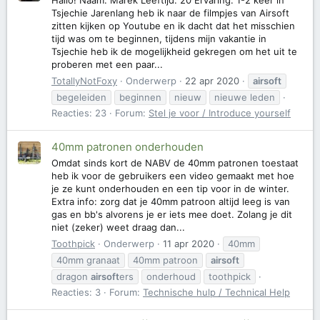
Hallo! Naam: Marek Leeftijd: 20 Ervaring: 1-2 keer in
Tsjechie Jarenlang heb ik naar de filmpjes van Airsoft
zitten kijken op Youtube en ik dacht dat het misschien
tijd was om te beginnen, tijdens mijn vakantie in
Tsjechie heb ik de mogelijkheid gekregen om het uit te
proberen met een paar...
TotallyNotFoxy
Onderwerp
22 apr 2020
airsoft
begeleiden
beginnen
nieuw
nieuwe leden
Reacties: 23
Forum:
Stel je voor / Introduce yourself
40mm patronen onderhouden
Omdat sinds kort de NABV de 40mm patronen toestaat
heb ik voor de gebruikers een video gemaakt met hoe
je ze kunt onderhouden en een tip voor in de winter.
Extra info: zorg dat je 40mm patroon altijd leeg is van
gas en bb's alvorens je er iets mee doet. Zolang je dit
niet (zeker) weet draag dan...
Toothpick
Onderwerp
11 apr 2020
40mm
40mm granaat
40mm patroon
airsoft
dragon
airsoft
ers
onderhoud
toothpick
Reacties: 3
Forum:
Technische hulp / Technical Help