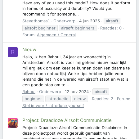
Have any of you used this model? How does it perform
in terms of accuracy and durability? Would you
recommend it for someone...
Stevethomas1
Onderwerp
4 jun 2025
airsoft
airsoft
beginner
airsoft
beginners
Reacties: 0
Forum:
Algemeen / General
Nieuw
R
Hallo, Ik ben Rahoul, 34 jaar en woonachtig in
Amsterdam. Airsoft is voor mij geheel nieuw maar lijkt
mij erg leuk om een keer te kunnen doen (en daarna te
blijven doen natuurlijk) Welke tips hebben jullie voor
iemand die net in de wereld van airsoft stapt en wat is
een goede stap om te...
Rahoul
Onderwerp
12 nov 2024
airsoft
beginner
introductie
nieuw
Reacties: 2
Forum:
Stel je voor / Introduce yourself
Project: Draadloze Airsoft Communicatie
Project: Draadloze Airsoft Communicatie Disclaimer: In
deze projectpost wordt gebruik gemaakt van
beeldmateriaal wat oorspronkelijk van anderen is. Het