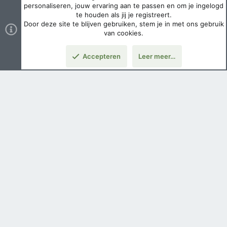
personaliseren, jouw ervaring aan te passen en om je ingelogd
te houden als jij je registreert.
Door deze site te blijven gebruiken, stem je in met ons gebruik
van cookies.
Accepteren
Leer meer…
Nederlands
Voorwaarden en regels
Privacybeleid
Help
Hoofdpagina
Copyright ©
2026 Airsoft Bazaar All Rights Reserved