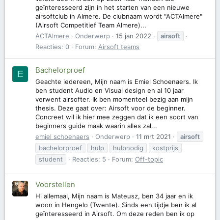
geïnteresseerd zijn in het starten van een nieuwe
airsoftclub in Almere. De clubnaam wordt "ACTAlmere"
(Airsoft Competitief Team Almere)...
ACTAlmere
Onderwerp
15 jan 2022
airsoft
Reacties: 0
Forum:
Airsoft teams
Bachelorproef
E
Geachte iedereen, Mijn naam is Emiel Schoenaers. Ik
ben student Audio en Visual design en al 10 jaar
verwent airsofter. Ik ben momenteel bezig aan mijn
thesis. Deze gaat over: Airsoft voor de beginner.
Concreet wil ik hier mee zeggen dat ik een soort van
beginners guide maak waarin alles zal...
emiel schoenaers
Onderwerp
11 mrt 2021
airsoft
bachelorproef
hulp
hulpnodig
kostprijs
student
Reacties: 5
Forum:
Off-topic
Voorstellen
Hi allemaal, Mijn naam is Mateusz, ben 34 jaar en ik
woon in Hengelo (Twente). Sinds een tijdje ben ik al
geïnteresseerd in Airsoft. Om deze reden ben ik op