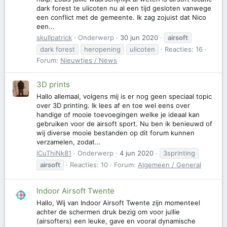
dark forest te ulicoten nu al een tijd gesloten vanwege
een conflict met de gemeente. Ik zag zojuist dat Nico
een...
skullpatrick
Onderwerp
30 jun 2020
airsoft
dark forest
heropening
ulicoten
Reacties: 16
Forum:
Nieuwtjes / News
3D prints
Hallo allemaal, volgens mij is er nog geen speciaal topic
over 3D printing. Ik lees af en toe wel eens over
handige of mooie toevoegingen welke je ideaal kan
gebruiken voor de airsoft sport. Nu ben ik benieuwd of
wij diverse mooie bestanden op dit forum kunnen
verzamelen, zodat...
ICuThiNk81
Onderwerp
4 jun 2020
3sprinting
airsoft
Reacties: 10
Forum:
Algemeen / General
Indoor Airsoft Twente
Hallo, Wij van Indoor Airsoft Twente zijn momenteel
achter de schermen druk bezig om voor jullie
(airsofters) een leuke, gave en vooral dynamische