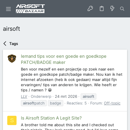
airsoft
Tags
Iemand tips voor een goede en goedkope
PATCH/BADGE maker
Ben voor mezelf en een projectje op zoek naar een
goede en goedkope patch/badge maker. Nou kan ik het
internet afzoeken (heb ik ook gedaan) maar altijd fijn
ervaringen/ tips van anderen te krijgen. Wie heeft er
tips / namen ? 😁
LLV
Onderwerp
24 mrt 2026
airsoft
airsoft
patch
badge
Reacties: 5
Forum:
Off-topic
Is Airsoft Station A Legit Site?
S
A brother told me about this site and I checked out
their pistols. They look pretty good, but I'd love some