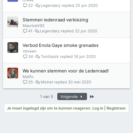
Ork44
Legendary
25 jun 2020
22
Stemmen ledenraad verkiezing
MauriceV92
Legendary
22 jun 2020
41
Verbod Enola Gaye smoke grenades
Vdveen
Toothpick
16 jun 2020
34
We kunnen stemmen voor de Ledenraad!
Maffo
Michel
30 mei 2020
25
Laatste
1 van 5
Volgende
Je moet ingelogd zijn om te kunnen reageren. Log in | Registreer