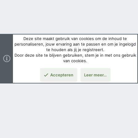
Deze site maakt gebruik van cookies om de inhoud te
personaliseren, jouw ervaring aan te passen en om je ingelogd
te houden als jij je registreert.
Door deze site te blijven gebruiken, stem je in met ons gebruik
van cookies.
Accepteren
Leer meer…
Nederlands
Voorwaarden en regels
Privacybeleid
Help
Hoofdpagina
Copyright ©
2026 Airsoft Bazaar All Rights Reserved