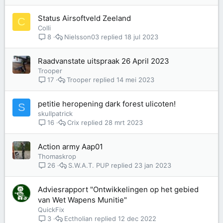
Status Airsoftveld Zeeland
C
Colli
Nielsson03
18 jul 2023
8
Raadvanstate uitspraak 26 April 2023
Trooper
Trooper
14 mei 2023
17
petitie heropening dark forest ulicoten!
S
skullpatrick
Crix
28 mrt 2023
16
Action army Aap01
Thomaskrop
S.W.A.T. PUP
23 jan 2023
26
Adviesrapport "Ontwikkelingen op het gebied
van Wet Wapens Munitie"
QuickFix
Ectholian
12 dec 2022
3