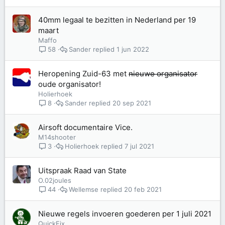
40mm legaal te bezitten in Nederland per 19
maart
Maffo
Sander
1 jun 2022
58
Heropening Zuid-63 met n̶i̶e̶u̶w̶e̶ ̶o̶r̶g̶a̶n̶i̶s̶a̶t̶o̶r̶
oude organisator!
Holierhoek
Sander
20 sep 2021
8
Airsoft documentaire Vice.
M14shooter
Holierhoek
7 jul 2021
3
Uitspraak Raad van State
O.02joules
Wellemse
20 feb 2021
44
Nieuwe regels invoeren goederen per 1 juli 2021
QuickFix