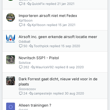
QuickFix
21 jan 2021
8
Importeren airsoft niet met Fedex
Kpl1boon
Kpl1boon
15 jan 2021
8
Airsoft inc. geen erkende airsoft locatie meer
Oddball
Toothpick
15 sep 2020
50
Novritsch SSP1 - Pistol
Solstice
MauriceV92
8 sep 2020
262
Dark Forrest gaat dicht, nieuw veld voor in de
plaats
Goovscoov
campesteijn
30 aug 2020
24
Alleen trainingen ?
O