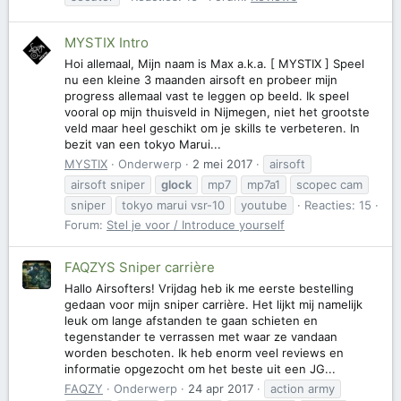
MYSTIX Intro
Hoi allemaal, Mijn naam is Max a.k.a. [ MYSTIX ] Speel
nu een kleine 3 maanden airsoft en probeer mijn
progress allemaal vast te leggen op beeld. Ik speel
vooral op mijn thuisveld in Nijmegen, niet het grootste
veld maar heel geschikt om je skills te verbeteren. In
bezit van een tokyo Marui...
MYSTIX
Onderwerp
2 mei 2017
airsoft
airsoft sniper
glock
mp7
mp7a1
scopec cam
sniper
tokyo marui vsr-10
youtube
Reacties: 15
Forum:
Stel je voor / Introduce yourself
FAQZYS Sniper carrière
Hallo Airsofters! Vrijdag heb ik me eerste bestelling
gedaan voor mijn sniper carrière. Het lijkt mij namelijk
leuk om lange afstanden te gaan schieten en
tegenstander te verrassen met waar ze vandaan
worden beschoten. Ik heb enorm veel reviews en
informatie opgezocht om het beste uit een JG...
FAQZY
Onderwerp
24 apr 2017
action army