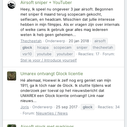
Airsoft sniper + YouTuber
Heey, Ik speel nu ongeveer 3 jaar airsoft. Begonnen
met sniper 6 maand terug scopecam gekocht,
selfiecam, en headcam. Misschien dat jullie interesse
hebben in mijn filmpjes. Als er vragen zijn over internals
of welke cams ik gebruik gear alles mag iedereen
weten ik heb geen geheimen...
Thecheetah
Onderwerp
20 jan 2018
airsoft
glock
hicapa
scopecam
sniper
thecheetah
vsr10
youtube
youtuber
Reacties: 17
Forum:
Stel je voor / Introduce yourself
Umarex ontvangt Glock licentie
Hé allemaal, Hoewel ik zelf nog erg geniet van mijn
1911, ga ik tóch naar de Glock. Ik stuitte tijdens wat
onderzoek per toeval op het nieuwsbericht dat
UMAREX een Glock licentie ontvangt! Link naar
nieuws...
Joris
Onderwerp
25 sep 2017
glock
Reacties: 34
Forum:
Nieuwtjes / News
Airsoft glock met markings