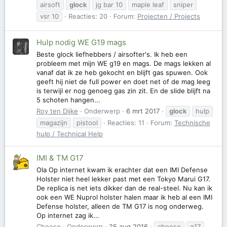
airsoft
glock
jg bar 10
maple leaf
sniper
vsr 10
Reacties: 20
Forum:
Projecten / Projects
Hulp nodig WE G19 mags
Beste glock liefhebbers / airsofter's. Ik heb een
probleem met mijn WE g19 en mags. De mags lekken al
vanaf dat ik ze heb gekocht en blijft gas spuwen. Ook
geeft hij niet de full power en doet net of de mag leeg
is terwijl er nog genoeg gas zin zit. En de slide blijft na
5 schoten hangen...
Roy ten Dijke
Onderwerp
6 mrt 2017
glock
hulp
magazijn
pistool
Reacties: 11
Forum:
Technische
hulp / Technical Help
IMI & TM G17
Ola Op internet kwam ik erachter dat een IMI Defense
Holster niet heel lekker past met een Tokyo Marui G17.
De replica is net iets dikker dan de real-steel. Nu kan ik
ook een WE Nuprol holster halen maar ik heb al een IMI
Defense holster, alleen de TM G17 is nog onderweg.
Op internet zag ik...
Cheese
Onderwerp
25 aug 2016
cheese
g17