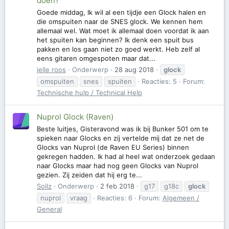
doen?
Goede middag, Ik wil al een tijdje een Glock halen en
die omspuiten naar de SNES glock. We kennen hem
allemaal wel. Wat moet ik allemaal doen voordat ik aan
het spuiten kan beginnen? Ik denk een spuit bus
pakken en los gaan niet zo goed werkt. Heb zelf al
eens gitaren omgespoten maar dat...
jelle roos
Onderwerp
28 aug 2018
glock
omspuiten
snes
spuiten
Reacties: 5
Forum:
Technische hulp / Technical Help
Nuprol Glock (Raven)
Beste luitjes, Gisteravond was ik bij Bunker 501 om te
spieken naar Glocks en zij vertelde mij dat ze net de
Glocks van Nuprol (de Raven EU Series) binnen
gekregen hadden. Ik had al heel wat onderzoek gedaan
naar Glocks maar had nog geen Glocks van Nuprol
gezien. Zij zeiden dat hij erg te...
Soilz
Onderwerp
2 feb 2018
g17
g18c
glock
nuprol
vraag
Reacties: 6
Forum:
Algemeen /
General