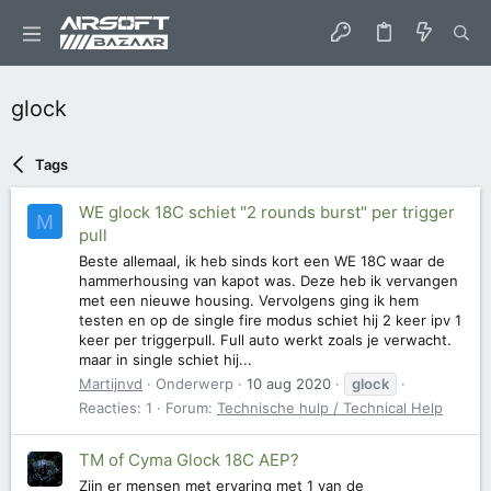
glock
Tags
WE glock 18C schiet "2 rounds burst" per trigger
M
pull
Beste allemaal, ik heb sinds kort een WE 18C waar de
hammerhousing van kapot was. Deze heb ik vervangen
met een nieuwe housing. Vervolgens ging ik hem
testen en op de single fire modus schiet hij 2 keer ipv 1
keer per triggerpull. Full auto werkt zoals je verwacht.
maar in single schiet hij...
Martijnvd
Onderwerp
10 aug 2020
glock
Reacties: 1
Forum:
Technische hulp / Technical Help
TM of Cyma Glock 18C AEP?
Zijn er mensen met ervaring met 1 van de