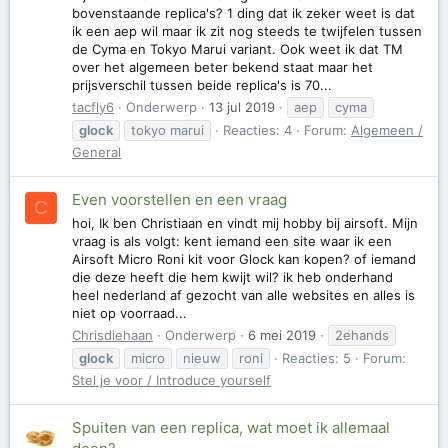
bovenstaande replica's? 1 ding dat ik zeker weet is dat
ik een aep wil maar ik zit nog steeds te twijfelen tussen
de Cyma en Tokyo Marui variant. Ook weet ik dat TM
over het algemeen beter bekend staat maar het
prijsverschil tussen beide replica's is 70...
tacfly6
Onderwerp
13 jul 2019
aep
cyma
glock
tokyo marui
Reacties: 4
Forum:
Algemeen /
General
Even voorstellen en een vraag
C
hoi, Ik ben Christiaan en vindt mij hobby bij airsoft. Mijn
vraag is als volgt: kent iemand een site waar ik een
Airsoft Micro Roni kit voor Glock kan kopen? of iemand
die deze heeft die hem kwijt wil? ik heb onderhand
heel nederland af gezocht van alle websites en alles is
niet op voorraad...
Chrisdiehaan
Onderwerp
6 mei 2019
2ehands
glock
micro
nieuw
roni
Reacties: 5
Forum:
Stel je voor / Introduce yourself
Spuiten van een replica, wat moet ik allemaal