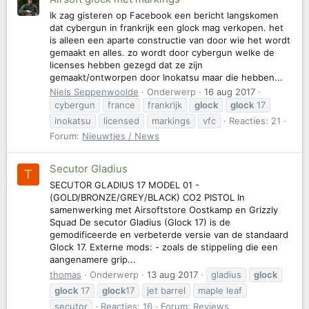
Ik zag gisteren op Facebook een bericht langskomen
dat cybergun in frankrijk een glock mag verkopen. het
is alleen een aparte constructie van door wie het wordt
gemaakt en alles. zo wordt door cybergun welke de
licenses hebben gezegd dat ze zijn
gemaakt/ontworpen door Inokatsu maar die hebben...
Niels Seppenwoolde
Onderwerp
16 aug 2017
cybergun
france
frankrijk
glock
glock
17
inokatsu
licensed
markings
vfc
Reacties: 21
Forum:
Nieuwtjes / News
Secutor Gladius
T
SECUTOR GLADIUS 17 MODEL 01 -
(GOLD/BRONZE/GREY/BLACK) CO2 PISTOL In
samenwerking met Airsoftstore Oostkamp en Grizzly
Squad De secutor Gladius (Glock 17) is de
gemodificeerde en verbeterde versie van de standaard
Glock 17. Externe mods: - zoals de stippeling die een
aangenamere grip...
thomas
Onderwerp
13 aug 2017
gladius
glock
glock
17
glock
17
jet barrel
maple leaf
secutor
Reacties: 16
Forum:
Reviews