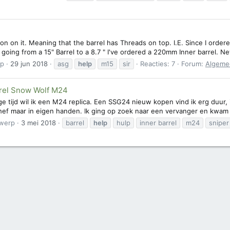
 on on it. Meaning that the barrel has Threads on top. I.E. Since I order
'm going from a 15" Barrel to a 8.7 " I've ordered a 220mm Inner barrel. N
rp
29 jun 2018
asg
help
m15
sir
Reacties: 7
Forum:
Algeme
rel Snow Wolf M24
ange tijd wil ik een M24 replica. Een SSG24 nieuw kopen vind ik erg duu
hef maar in eigen handen. Ik ging op zoek naar een vervanger en kwam 
werp
3 mei 2018
barrel
help
hulp
inner barrel
m24
sniper