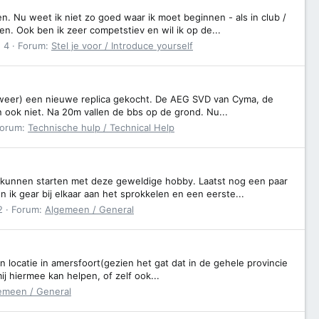
n. Nu weet ik niet zo goed waar ik moet beginnen - als in club /
n. Ook ben ik zeer competstiev en wil ik op de...
: 4
Forum:
Stel je voor / Introduce yourself
g (weer) een nieuwe replica gekocht. De AEG SVD van Cyma, de
n ook niet. Na 20m vallen de bbs op de grond. Nu...
orum:
Technische hulp / Technical Help
te kunnen starten met deze geweldige hobby. Laatst nog een paar
ik gear bij elkaar aan het sprokkelen en een eerste...
2
Forum:
Algemeen / General
 locatie in amersfoort(gezien het gat dat in de gehele provincie
ij hiermee kan helpen, of zelf ook...
emeen / General