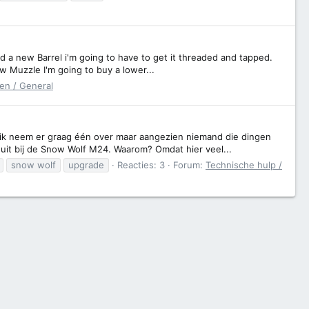
ed a new Barrel i'm going to have to get it threaded and tapped.
ew Muzzle I'm going to buy a lower...
en / General
r, ik neem er graag één over maar aangezien niemand die dingen
uit bij de Snow Wolf M24. Waarom? Omdat hier veel...
snow wolf
upgrade
Reacties: 3
Forum:
Technische hulp /