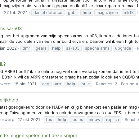
l 4 magazijnen hier van kapot gegaan en ik blijf ze maar repareren. maar 
p
27 feb 2024
daniel defence
gbbr
help
magazijnen
mk18
ms sa-a03
g met het upgraden van mijn specna arms sa-a03, ik heb al de inner barr
ar de voordelen van een dmr build ervaren. Daarom wil ik een high torc
 jan 2022
dmr
gears
help
sa-a03
specna arms
upgrade
NL?
&G ARP9 heeft? ik zie online nog wel eens vvoorbij komen dat ie net te
0g BB's? Ik wil de ARP9 ontzettend graag halen zodat ik ook een CQB/Bin
rwerp
18 okt 2021
aeg
arp
help
joule
Reacties: 2
Forum:
A
lijkheid.
aatst goedgekeurd door de NABV en krijg binnenkort een pasje en mag 
pen op Taiwangun en zei bieden ook de downgrade aan qua FPS. Ik ben er
erwerp
17 okt 2021
fps
help
joules
nieuw
replica
Reactie
m te mogen spelen met deze sniper