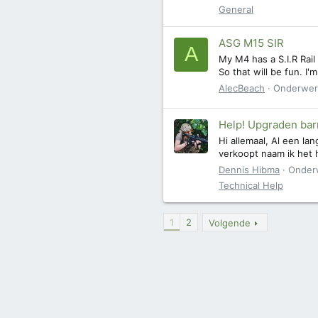
General
ASG M15 SIR
A
My M4 has a S.I.R Rail
So that will be fun. I
AlecBeach
Onderwe
Help! Upgraden bar
Hi allemaal, Al een l
verkoopt naam ik het 
Dennis Hibma
Onder
Technical Help
1
2
Volgende