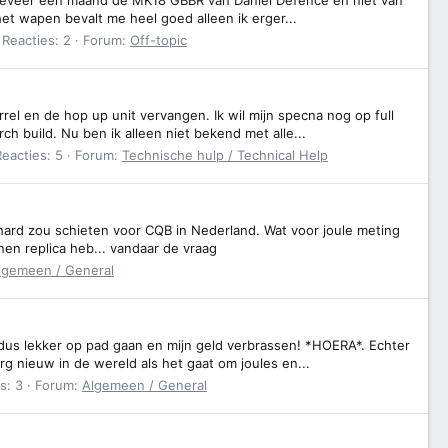
het wapen bevalt me heel goed alleen ik erger...
Reacties: 2
Forum:
Off-topic
el en de hop up unit vervangen. Ik wil mijn specna nog op full
h build. Nu ben ik alleen niet bekend met alle...
Reacties: 5
Forum:
Technische hulp / Technical Help
 hard zou schieten voor CQB in Nederland. Wat voor joule meting
nen replica heb... vandaar de vraag
lgemeen / General
dus lekker op pad gaan en mijn geld verbrassen! *HOERA*. Echter
g nieuw in de wereld als het gaat om joules en...
s: 3
Forum:
Algemeen / General