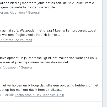
 Alleen bied hij meerdere joule opties aan. de "2.2 Joule" versie
olgens de website zouden deze joule...
Forum:
Algemeen / General
n aan airsoft. We zouden het graag 1 keer willen proberen, zodat
s welkom. Regio: zwolle Hoe zit je met...
or / Introduce yourself
velopment. Mijn interesse ligt bij het maken van websites en ik
e allen of jullie mij kunnen helpen doormiddel...
m:
Algemeen / General
niet verholpen en ik hoop dat jullie een oplossing hebben, of met
eb: op het moment dat ik hem uit elkaar...
3
Forum:
Technische hulp / Technical Help