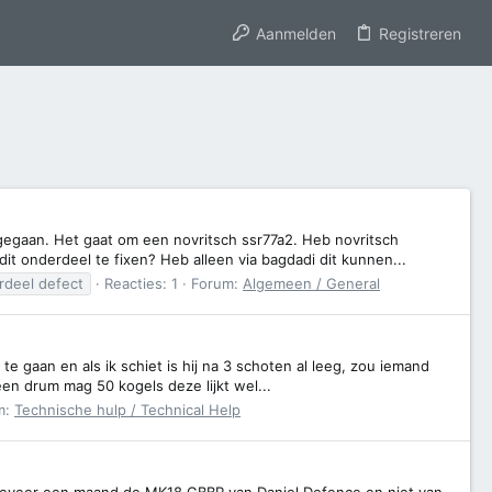
Aanmelden
Registreren
gegaan. Het gaat om een novritsch ssr77a2. Heb novritsch
t onderdeel te fixen? Heb alleen via bagdadi dit kunnen...
rdeel defect
Reacties: 1
Forum:
Algemeen / General
 te gaan en als ik schiet is hij na 3 schoten al leeg, zou iemand
een drum mag 50 kogels deze lijkt wel...
m:
Technische hulp / Technical Help
 ongeveer een maand de MK18 GBBR van Daniel Defence en niet van