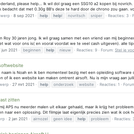
ederland, please help... Ik wil dol graag een SSG10 a2 kopen bij novrich.
t ik bedacht dat met 0.30g BB's deze te hard door de chrono zou gaan. v
rwerp
8 sep 2021
help
help
!
novritsch
sniper
Reacties: 3
n Roy 30 jaren jong. Ik wil graag samen met een vriend van mij beginne
 wat voor ons is( en vooral voordat we te veel cash uitgeven). alle tip
7 jun 2021
beginnen
help
nieuw
Reacties: 9
Forum:
Stel je vo
softwebsite
 naam is Noah en ik ben momenteel bezig met een opleiding software de
en of ik een website kan maken omtrent airsoft. Nu is mijn vraag aan julli
werp
27 mrt 2021
help
onderzoek
website
Reacties: 1
Foru
vast zitten
ij APS nu meerder malen uit elkaar gehaald, maar ik krijg het probleem 
aar een oplossing. Dit filmpje laat eigenlijk precies zien wat ik ook h
erp
2 jan 2021
airnozel
geen idee
help
probleem
Reacties: 