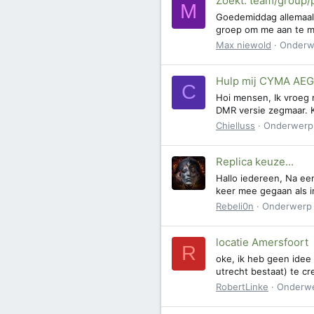
Zoekt: team/group/p
M
Goedemiddag allemaal, 
groep om me aan te me
Max niewold
Onderw
Hulp mij CYMA AE
C
Hoi mensen, Ik vroeg 
DMR versie zegmaar. K
Chielluss
Onderwerp
Replica keuze...
Hallo iedereen, Na ee
keer mee gegaan als i
Rebeli0n
Onderwerp
locatie Amersfoort
R
oke, ik heb geen idee 
utrecht bestaat) te cr
RobertLinke
Onderw