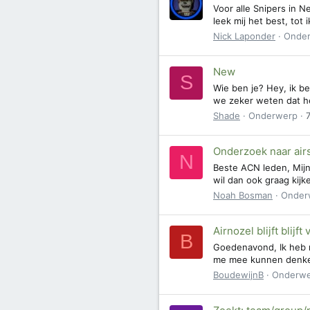
Voor alle Snipers in N
leek mij het best, to
Nick Laponder
Onde
New
S
Wie ben je? Hey, ik be
we zeker weten dat het
Shade
Onderwerp
Onderzoek naar air
N
Beste ACN leden, Mijn
wil dan ook graag kijk
Noah Bosman
Onder
Airnozel blijft blijft 
B
Goedenavond, Ik heb m
me mee kunnen denken n
BoudewijnB
Onderw