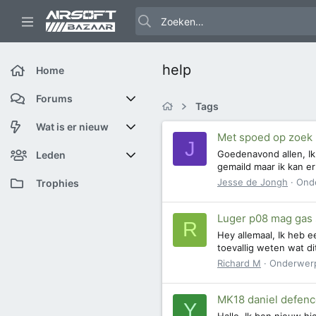
help
Home
Forums
Tags
Nieuwe berichten
Wat is er nieuw
Met spoed op zoek 
J
Goedenavond allen, Ik
Zoek forums
Featured content
Leden
gemaild maar ik kan e
Jesse de Jongh
Ond
Nieuwe berichten
Huidige bezoekers
Trophies
Nieuwe profiel berichten
Nieuwe profiel berichten
Luger p08 mag gas s
R
Hey allemaal, Ik heb ee
Laatste bijdragen
Zoek profiel berichten
toevallig weten wat di
Richard M
Onderwer
MK18 daniel defenc
Y
Hallo, Ik ben nieuw h