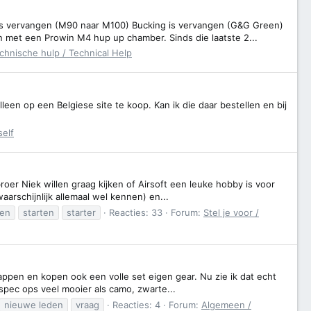
is vervangen (M90 naar M100) Bucking is vervangen (G&G Green)
 met een Prowin M4 hup up chamber. Sinds die laatste 2...
chnische hulp / Technical Help
lleen op een Belgiese site te koop. Kan ik die daar bestellen en bij
self
broer Niek willen graag kijken of Airsoft een leuke hobby is voor
waarschijnlijk allemaal wel kennen) en...
ten
starten
starter
Reacties: 33
Forum:
Stel je voor /
tappen en kopen ook een volle set eigen gear. Nu zie ik dat echt
 spec ops veel mooier als camo, zwarte...
nieuwe leden
vraag
Reacties: 4
Forum:
Algemeen /