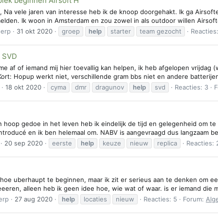
lek beginnen Airsoft H
Na vele jaren van interesse heb ik de knoop doorgehakt. Ik ga Airsofte
lden. Ik woon in Amsterdam en zou zowel in als outdoor willen Airsofte
erp
31 okt 2020
groep
help
starter
team gezocht
Reacties
G SVD
me af of iemand mij hier toevallig kan helpen, ik heb afgelopen vrijda
ort: Hopup werkt niet, verschillende gram bbs niet en andere batterije
18 okt 2020
cyma
dmr
dragunov
help
svd
Reacties: 3
F
n hoop gedoe in het leven heb ik eindelijk de tijd en gelegenheid om 
ntroducé en ik ben helemaal om. NABV is aangevraagd dus langzaam ben 
20 sep 2020
eerste
help
keuze
nieuw
replica
Reacties: 
hoe uberhaupt te beginnen, maar ik zit er serieus aan te denken om een
eeeren, alleen heb ik geen idee hoe, wie wat of waar. is er iemand die m
erp
27 aug 2020
help
locaties
nieuw
Reacties: 5
Forum:
Alg