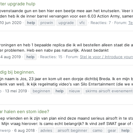
ter upgrade hulp
ovenstaande gun en ben hier een beetje mee aan het knutselen. Veer 
den heb ik de inner barrel vervangen voor een 6.03 Action Army, samen
10 jun 2020
help
prowin
upgrade
vfc
Reacties: 7
Forum:
Te
roningen en heb 1 bepaalde replica die ik wil bestellen alleen staat die a
der problemen. Heb een nabv pas natuurlijk. Alvast bedankt
4 aug 2019
help
Reacties: 15
Forum:
Stel je voor / Introduce your
dig bij beginnen.
jn naam is Jos, 23 jaar en kom uit een dorpje dichtbij Breda. Ik en mijn 
denk van wel). Ik kijk regelmatig video's van Silo Entertainment (die we 
p
13 mei 2019
beginnen
help
nieuw
skirms airsoft evenemen
ar halen een stom idee?
oep vrienden en ik zijn van plan eind deze maand serieus airsoft in te s
Mijn vraag hierover: Is camo echt belangrijk? Ik vind zelf SWAT gear of
rwerp
6 aug 2018
advies
airsoft beginner
camo
gear
help