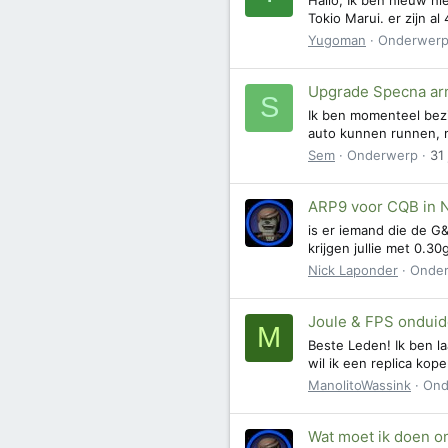
Tokio Marui. er zijn a
Yugoman
Onderwer
Upgrade Specna ar
S
Ik ben momenteel bezi
auto kunnen runnen, ma
Sem
Onderwerp
31
ARP9 voor CQB in 
is er iemand die de G
krijgen jullie met 0.3
Nick Laponder
Onde
Joule & FPS onduide
M
Beste Leden! Ik ben l
wil ik een replica ko
ManolitoWassink
Ond
Wat moet ik doen o