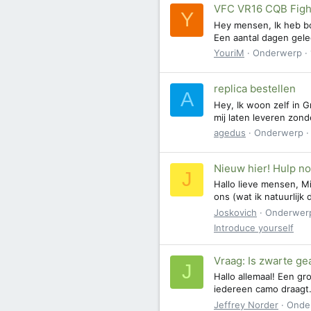
VFC VR16 CQB Figh
Y
Hey mensen, Ik heb b
Een aantal dagen gele
YouriM
Onderwerp
replica bestellen
A
Hey, Ik woon zelf in G
mij laten leveren zon
agedus
Onderwerp
Nieuw hier! Hulp no
J
Hallo lieve mensen, Mi
ons (wat ik natuurlijk 
Joskovich
Onderwer
Introduce yourself
Vraag: Is zwarte ge
J
Hallo allemaal! Een gr
iedereen camo draagt. 
Jeffrey Norder
Onde