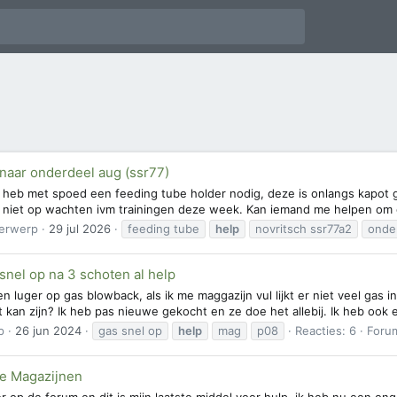
naar onderdeel aug (ssr77)
 heb met spoed een feeding tube holder nodig, deze is onlangs kapot 
r niet op wachten ivm trainingen deze week. Kan iemand me helpen om di
erwerp
29 jul 2026
feeding tube
help
novritsch ssr77a2
onde
nel op na 3 schoten al help
n luger op gas blowback, als ik me maggazijn vul lijkt er niet veel gas in
t kan zijn? Ik heb pas nieuwe gekocht en ze doe het allebij. Ik heb ook 
p
26 jun 2024
gas snel op
help
mag
p08
Reacties: 6
Foru
e Magazijnen
ier op de forum en dit is mijn laatste middel voor hulp, ik heb nu een