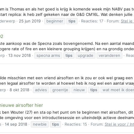
naam is Thomas en als het goed is krijg ik komende week mijn NABV pas t
start replica: ik heb zelf gekeken naar de G&G CM16L. Wat denken jullie hi
derwerp
25 jun 2019
beginner
tips
Reacties: 17
Forum:
Stel je
02
rste aankoop was de Specna zoals bovengenoemd. Na een aantal maanden
ogere rate of fire en een kleinere grouping krijgen) en na grondig onder
erp
13 nov 2018
specna arms
tips
upgrade
veranderen
Reac
ilde misschien met een vriend airsoften en ik zou er ook wel graag een
n legaal airsofter te worden al hoewel heb ik nog wel een aantal vraagje
erp
8 okt 2018
advies
groentje
nieuw
tips
wat moet ik doe
ieuwe airsofter hier
 ben Wouter (27) en sta op het punt om te beginnen met airsoften, dit
de omgeving voor een introductiesessie en uiteindelijk actieve deelname
p
14 sep 2018
newbie
tips
Reacties: 15
Forum:
Stel je voor / I