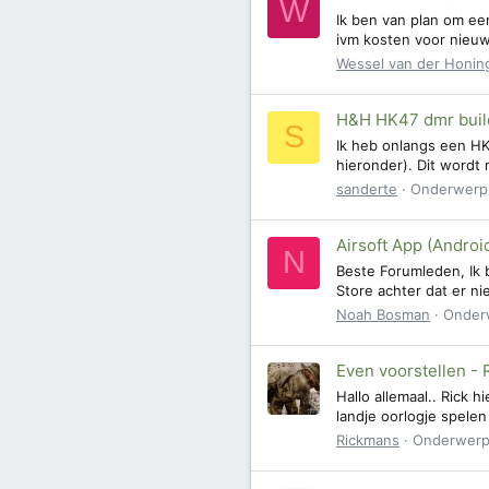
W
Ik ben van plan om ee
ivm kosten voor nieuw
Wessel van der Honin
H&H HK47 dmr buil
S
Ik heb onlangs een HK
hieronder). Dit wordt
sanderte
Onderwerp
Airsoft App (Androi
N
Beste Forumleden, Ik 
Store achter dat er nie
Noah Bosman
Onder
Even voorstellen - 
Hallo allemaal.. Rick 
landje oorlogje spelen
Rickmans
Onderwer