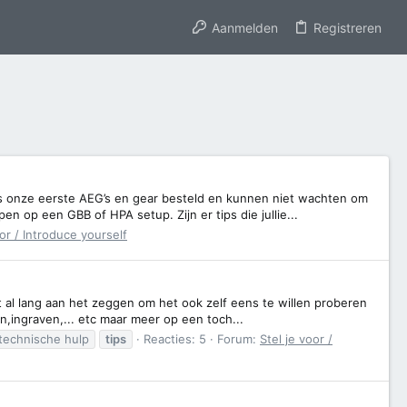
Aanmelden
Registreren
s onze eerste AEG’s en gear besteld en kunnen niet wachten om
n op een GBB of HPA setup. Zijn er tips die jullie...
oor / Introduce yourself
et al lang aan het zeggen om het ook zelf eens te willen proberen
n,ingraven,... etc maar meer op een toch...
technische hulp
tips
Reacties: 5
Forum:
Stel je voor /