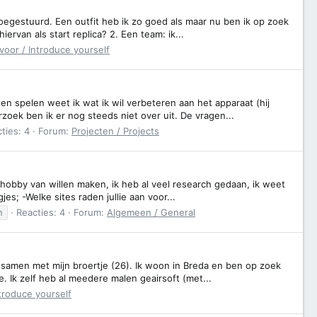
oegestuurd. Een outfit heb ik zo goed als maar nu ben ik op zoek
ervan als start replica? 2. Een team: ik...
 voor / Introduce yourself
 spelen weet ik wat ik wil verbeteren aan het apparaat (hij
zoek ben ik er nog steeds niet over uit. De vragen...
ties: 4
Forum:
Projecten / Projects
 hobby van willen maken, ik heb al veel research gedaan, ik weet
s; -Welke sites raden jullie aan voor...
n
Reacties: 4
Forum:
Algemeen / General
 samen met mijn broertje (26). Ik woon in Breda en ben op zoek
. Ik zelf heb al meedere malen geairsoft (met...
ntroduce yourself