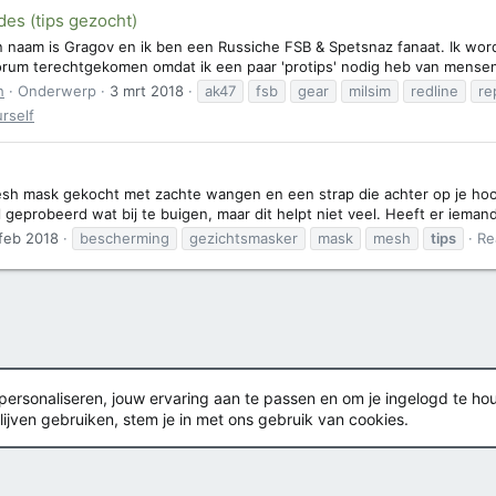
des (tips gezocht)
 naam is Gragov en ik ben een Russiche FSB & Spetsnaz fanaat. Ik word d
forum terechtgekomen omdat ik een paar 'protips' nodig heb van mensen d
h
Onderwerp
3 mrt 2018
ak47
fsb
gear
milsim
redline
re
urself
sh mask gekocht met zachte wangen en een strap die achter op je hoofd 
al geprobeerd wat bij te buigen, maar dit helpt niet veel. Heeft er ieman
feb 2018
bescherming
gezichtsmasker
mask
mesh
tips
Re
rsonaliseren, jouw ervaring aan te passen en om je ingelogd te houden
lijven gebruiken, stem je in met ons gebruik van cookies.