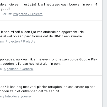
elen die een must zijn? Ik wil het graag gaan bouwen in een m4
 goed!!
Forum:
Projecten / Projects
heb mijzelf al een lijst van onderdelen opgezocht (zie
las al wel op een paar forums dat de HK417 een zwakke...
um:
Projecten / Projects
applicaties. nu kwam ik er na even rondneuzen op de Google Play
 zouden jullie dan het liefst zien in een...
m:
Algemeen / General
t mee? Ik kan nog met veel plezier terugdenken aan achter op het
konden ze niet ontkennen dat ze een hit...
or / Introduce yourself