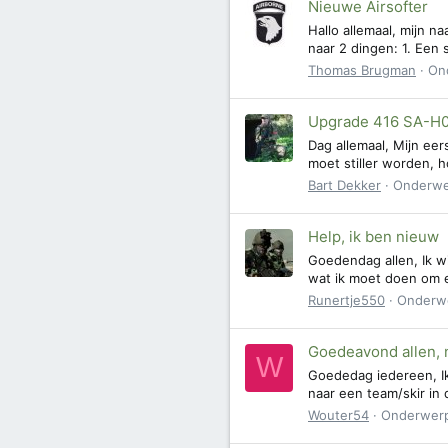
Nieuwe Airsofter
Hallo allemaal, mijn 
naar 2 dingen: 1. Een 
Thomas Brugman
On
Upgrade 416 SA-H
Dag allemaal, Mijn ee
moet stiller worden, h
Bart Dekker
Onderw
Help, ik ben nieuw
Goedendag allen, Ik w
wat ik moet doen om ee
Runertje550
Onderw
Goedeavond allen, n
W
Goededag iedereen, Ik
naar een team/skir in 
Wouter54
Onderwer