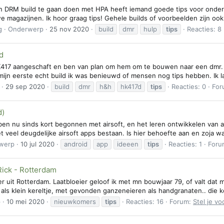
n DRM build te gaan doen met HPA heeft iemand goede tips voor onderd
e magazijnen. Ik hoor graag tips! Gehele builds of voorbeelden zijn ook
g
Onderwerp
25 nov 2020
build
dmr
hulp
tips
Reacties: 8
d
417 aangeschaft en ben van plan om hem om te bouwen naar een dmr. Ik 
 mijn eerste echt build ik was benieuwd of mensen nog tips hebben. Ik 
29 sep 2020
build
dmr
h&h
hk417d
tips
Reacties: 0
For
d)
ben nu sinds kort begonnen met airsoft, en het leren ontwikkelen van 
t veel deugdelijke airsoft apps bestaan. Is hier behoefte aan en zoja wat
werp
10 jul 2020
android
app
ideeen
tips
Reacties: 1
Foru
Rick - Rotterdam
hier uit Rotterdam. Laatbloeier geloof ik met mn bouwjaar 79, of valt da
 als klein kereltje, met gevonden ganzeneieren als handgranaten.. die 
p
10 mei 2020
nieuwkomers
tips
Reacties: 16
Forum:
Stel je vo