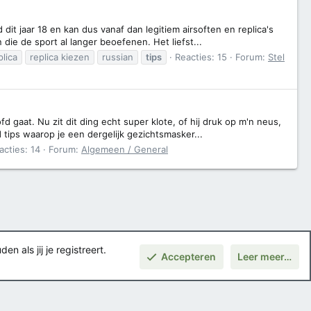
it jaar 18 en kan dus vanaf dan legitiem airsoften en replica's
ie de sport al langer beoefenen. Het liefst...
plica
replica kiezen
russian
tips
Reacties: 15
Forum:
Stel
gaat. Nu zit dit ding echt super klote, of hij druk op m'n neus,
d tips waarop je een dergelijk gezichtsmasker...
acties: 14
Forum:
Algemeen / General
 als jij je registreert.
Accepteren
Leer meer…
Boven