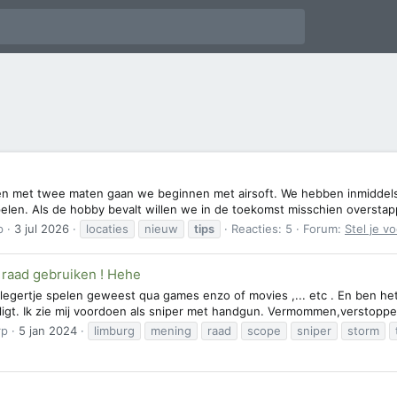
men met twee maten gaan we beginnen met airsoft. We hebben inmiddel
elen. Als de hobby bevalt willen we in de toekomst misschien overstappe
p
3 jul 2026
locaties
nieuw
tips
Reacties: 5
Forum:
Stel je v
 raad gebruiken ! Hehe
to legertje spelen geweest qua games enzo of movies ,... etc . En ben h
 ligt. Ik zie mij voordoen als sniper met handgun. Vermommen,verstoppe
rp
5 jan 2024
limburg
mening
raad
scope
sniper
storm