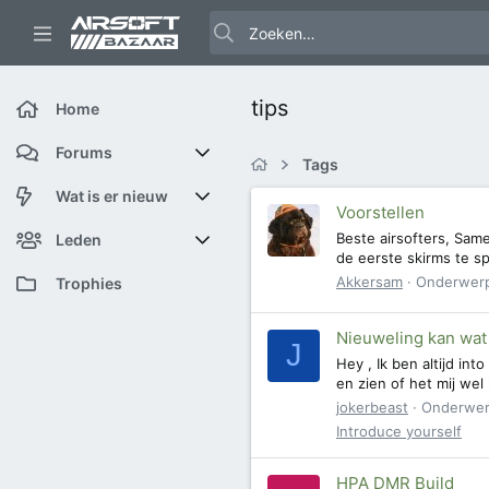
tips
Home
Forums
Tags
Nieuwe berichten
Wat is er nieuw
Voorstellen
Beste airsofters, Sa
Zoek forums
Featured content
Leden
de eerste skirms te sp
Akkersam
Onderwer
Nieuwe berichten
Huidige bezoekers
Trophies
Nieuwe profiel berichten
Nieuwe profiel berichten
Nieuweling kan wat
J
Hey , Ik ben altijd in
Laatste bijdragen
Zoek profiel berichten
en zien of het mij wel
jokerbeast
Onderwe
Introduce yourself
HPA DMR Build