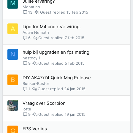
Jullie ervaring?
M
Monatino
Guest
15 feb 2015
13
Lipo for M4 and rear wiring.
A
Adam Nemeth
Guest
7 feb 2015
6
hulp bij upgraden en fps meting
N
nestocyl1
Guest
5 feb 2015
9
DIY AK47/74 Quick Mag Release
B
Bunker-Buster
Guest
24 jan 2015
1
Vraag over Scorpion
lotte
Guest
19 jan 2015
9
FPS Verlies
G