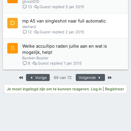
ghost010
Guest
5 jan 2015
13
mp A5 van singleshot naar full automatic
D
diehard
Guest
2 jan 2015
12
Welke accu/lipo raden jullie aan en wat is
B
mogelijk, help!
Bunker-Buster
Guest
1 jan 2015
8
Eerste
Laatste
Vorige
69 van 72
Volgende
Je moet ingelogd zijn om te kunnen reageren. Log in | Registreer