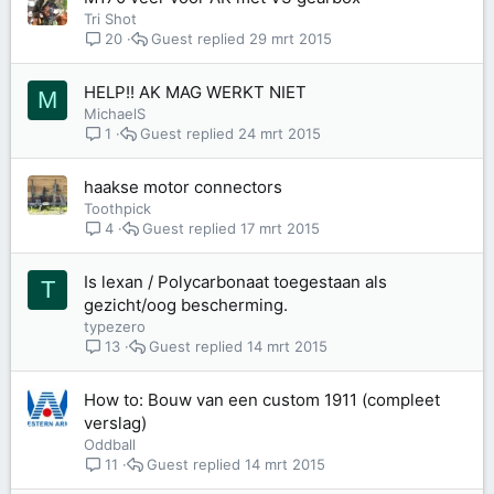
Tri Shot
Guest
29 mrt 2015
20
HELP!! AK MAG WERKT NIET
M
MichaelS
Guest
24 mrt 2015
1
haakse motor connectors
Toothpick
Guest
17 mrt 2015
4
Is lexan / Polycarbonaat toegestaan als
T
gezicht/oog bescherming.
typezero
Guest
14 mrt 2015
13
How to: Bouw van een custom 1911 (compleet
verslag)
Oddball
Guest
14 mrt 2015
11