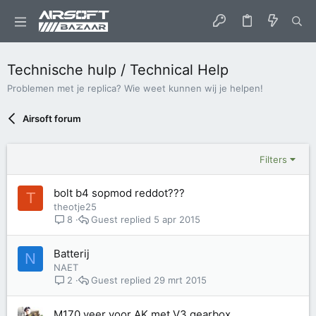
Technische hulp / Technical Help
Problemen met je replica? Wie weet kunnen wij je helpen!
Airsoft forum
Filters
bolt b4 sopmod reddot???
T
theotje25
Guest
5 apr 2015
8
Batterij
N
NAET
Guest
29 mrt 2015
2
M170 veer voor AK met V3 gearbox