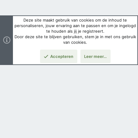
Deze site maakt gebruik van cookies om de inhoud te
personaliseren, jouw ervaring aan te passen en om je ingelogd
te houden als jij je registreert.
Door deze site te blijven gebruiken, stem je in met ons gebruik
van cookies.
Accepteren
Leer meer…
Nederlands
Voorwaarden en regels
Privacybeleid
Help
Hoofdpagina
Copyright ©
2026 Airsoft Bazaar All Rights Reserved