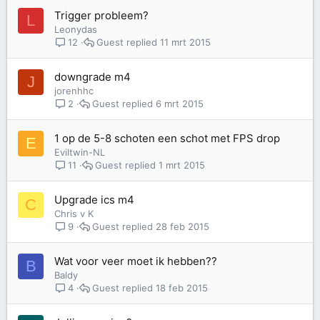
Trigger probleem?
L
Leonydas
Guest
11 mrt 2015
12
downgrade m4
J
jorenhhc
Guest
6 mrt 2015
2
1 op de 5-8 schoten een schot met FPS drop
E
Eviltwin-NL
Guest
1 mrt 2015
11
Upgrade ics m4
C
Chris v K
Guest
28 feb 2015
9
Wat voor veer moet ik hebben??
B
Baldy
Guest
18 feb 2015
4